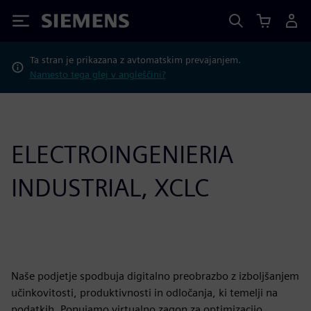
Siemens
Ta stran je prikazana z avtomatskim prevajanjem.
Namesto tega glej v angleščini?
ELECTROINGENIERIA
INDUSTRIAL, XCLC
Naše podjetje spodbuja digitalno preobrazbo z izboljšanjem
učinkovitosti, produktivnosti in odločanja, ki temelji na
podatkih. Ponujamo virtualno zagon za optimizacijo