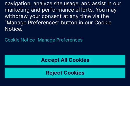
ensuring efficiency, cost savings & accurate design
validation.
Izvedite več