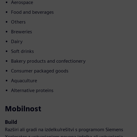
Aerospace
Food and beverages
Others
Breweries
Dairy
Soft drinks
Bakery products and confectionery
Consumer packaged goods
Aquaculture
Alternative proteins
Mobilnost
Build
Razširi ali gradi na izdelku/rešitvi s programom Siemens
Xcelerator z ustvarjanjem novega izdelka ali ustvarjanja