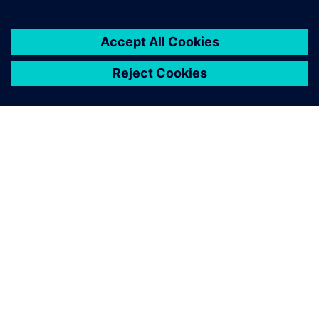
O SIEMENSU
PODATKI O PODJETJU
STOPITE V STIK