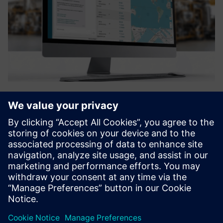
dimax.cloud
Pionirska industrijska platforma, ki prek distribuirane
proizvodnje premosti vrzel med digitalnim oblikovanjem in
fizično proizvodnjo. Podjetjem omogoča prehod od
tradicionalnih modelov »izdelave na zalogo« k bolj
odpornemu pristo...
Izvedite več