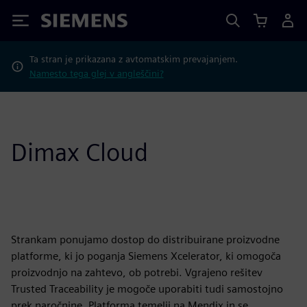
Siemens
Ta stran je prikazana z avtomatskim prevajanjem.
Namesto tega glej v angleščini?
Dimax Cloud
Strankam ponujamo dostop do distribuirane proizvodne
platforme, ki jo poganja Siemens Xcelerator, ki omogoča
proizvodnjo na zahtevo, ob potrebi. Vgrajeno rešitev
Trusted Traceability je mogoče uporabiti tudi samostojno
prek naročnine. Platforma temelji na Mendix in se