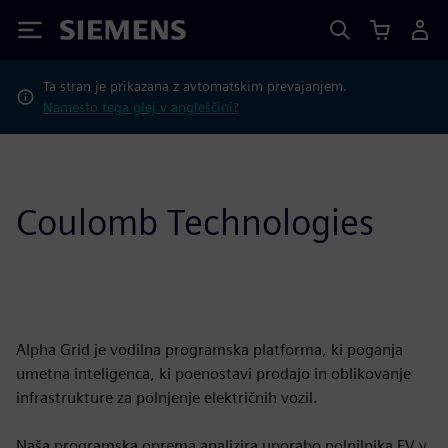
Siemens
Ta stran je prikazana z avtomatskim prevajanjem.
Namesto tega glej v angleščini?
Coulomb Technologies
Alpha Grid je vodilna programska platforma, ki poganja
umetna inteligenca, ki poenostavi prodajo in oblikovanje
infrastrukture za polnjenje električnih vozil.
Naša programska oprema analizira uporabo polnilnika EV v