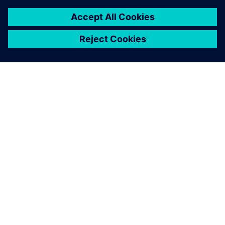
O SIEMENSU
PODATKI O PODJETJU
STOPITE V STIK