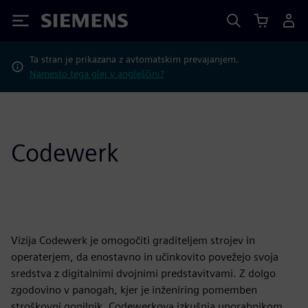
Siemens
Ta stran je prikazana z avtomatskim prevajanjem.
Namesto tega glej v angleščini?
Codewerk
Vizija Codewerk je omogočiti graditeljem strojev in
operaterjem, da enostavno in učinkovito povežejo svoja
sredstva z digitalnimi dvojnimi predstavitvami. Z dolgo
zgodovino v panogah, kjer je inženiring pomemben
stroškovni gonilnik, Codewerkova izkušnja uporabnikom