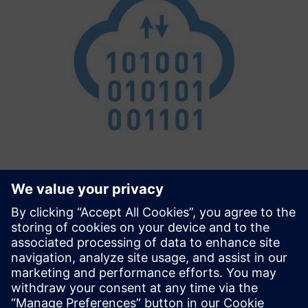
Connectivity Extension
Simplified Connectivity with MindConnect devices
(MindConnect Nano, MindConnect IoT2040) The
Connectivity Extension is the glue between Siemens TIA
Portal and Siemens Insights Hub. It configures your
MindConnect devices based on d...
Izvedite več