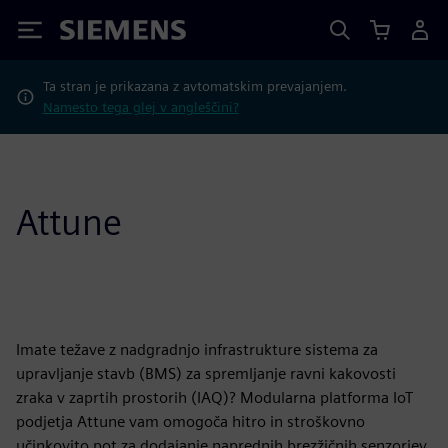
Siemens
Ta stran je prikazana z avtomatskim prevajanjem.
Namesto tega glej v angleščini?
Attune
Imate težave z nadgradnjo infrastrukture sistema za
upravljanje stavb (BMS) za spremljanje ravni kakovosti
zraka v zaprtih prostorih (IAQ)? Modularna platforma IoT
podjetja Attune vam omogoča hitro in stroškovno
učinkovito pot za dodajanje naprednih brezžičnih senzorjev