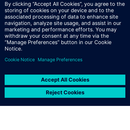
Stranke, ki iščejo rešitev brezžičnega senzorja, lahko
izkoristijo ponudbo senzorske platforme Attune. Siemens
in Attune bosta ustvarila integracijo, ki strankam omogoča
spremljanje, beleženje in obveščanje o kritičnih razmerah
na...
Izvedite več