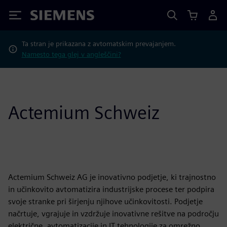
Siemens
Ta stran je prikazana z avtomatskim prevajanjem.
Namesto tega glej v angleščini?
Actemium Schweiz
Actemium Schweiz AG je inovativno podjetje, ki trajnostno
in učinkovito avtomatizira industrijske procese ter podpira
svoje stranke pri širjenju njihove učinkovitosti. Podjetje
načrtuje, vgrajuje in vzdržuje inovativne rešitve na področju
električne, avtomatizacije in IT tehnologije za omrežno