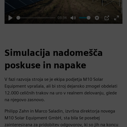
03:34
Play
Mute
Settings
PIP
Enter
fulls
Simulacija nadomešča
poskuse in napake
V fazi razvoja stroja se je ekipa podjetja M10 Solar
Equipment vprašala, ali bi stroj dejansko zmogel obdelati
12.000 celičnih trakov na uro v realnem delovanju, glede
na njegovo zasnovo.
Philipp Zahn in Marco Saladin, izvršna direktorja novega
M10 Solar Equipment GmbH, sta bila še posebej
zainteresirana za pridobitev odgovorov, ki so jih na koncu