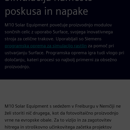
poskusa in napake
M10 Solar Equipment povečuje proizvodnjo modulov
sončnih celic z uporabo Surface, svojega inovativnega
stroja za celične trakove. Uporabljali so Siemens
programska oprema za simulacijo rastlin
za pomoč pri
ustvarjanju Surface. Programska oprema igra tudi vlogo pri
določanju, kateri procesi so najbolj primerni za obsežno
proizvodnjo.
M10 Solar Equipment s sedežem v Freiburgu v Nemčiji ne
želi storiti nič drugega, kot da fotovoltaično proizvodnjo
vrne na evropske obale. Za to vizijo in za zagotovitev
hitrega in stroškovno učinkovitega začetka projektov