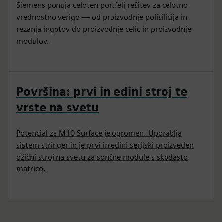
Siemens ponuja celoten portfelj rešitev za celotno
vrednostno verigo — od proizvodnje polisilicija in
rezanja ingotov do proizvodnje celic in proizvodnje
modulov.
Površina: prvi in edini stroj te
vrste na svetu
Potencial za M10 Surface je ogromen. Uporablja
sistem stringer in je prvi in edini serijski proizveden
ožični stroj na svetu za sončne module s skodasto
matrico.