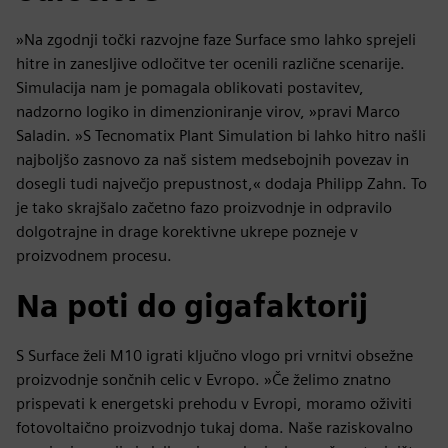
»Na zgodnji točki razvojne faze Surface smo lahko sprejeli
hitre in zanesljive odločitve ter ocenili različne scenarije.
Simulacija nam je pomagala oblikovati postavitev,
nadzorno logiko in dimenzioniranje virov, »pravi Marco
Saladin. »S Tecnomatix Plant Simulation bi lahko hitro našli
najboljšo zasnovo za naš sistem medsebojnih povezav in
dosegli tudi največjo prepustnost,« dodaja Philipp Zahn. To
je tako skrajšalo začetno fazo proizvodnje in odpravilo
dolgotrajne in drage korektivne ukrepe pozneje v
proizvodnem procesu.
Na poti do gigafaktorij
S Surface želi M10 igrati ključno vlogo pri vrnitvi obsežne
proizvodnje sončnih celic v Evropo. »Če želimo znatno
prispevati k energetski prehodu v Evropi, moramo oživiti
fotovoltaično proizvodnjo tukaj doma. Naše raziskovalno