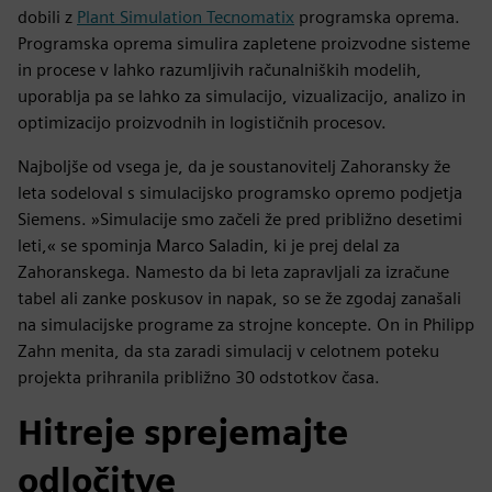
dobili z
Plant Simulation Tecnomatix
programska oprema.
Programska oprema simulira zapletene proizvodne sisteme
in procese v lahko razumljivih računalniških modelih,
uporablja pa se lahko za simulacijo, vizualizacijo, analizo in
optimizacijo proizvodnih in logističnih procesov.
Najboljše od vsega je, da je soustanovitelj Zahoransky že
leta sodeloval s simulacijsko programsko opremo podjetja
Siemens. »Simulacije smo začeli že pred približno desetimi
leti,« se spominja Marco Saladin, ki je prej delal za
Zahoranskega. Namesto da bi leta zapravljali za izračune
tabel ali zanke poskusov in napak, so se že zgodaj zanašali
na simulacijske programe za strojne koncepte. On in Philipp
Zahn menita, da sta zaradi simulacij v celotnem poteku
projekta prihranila približno 30 odstotkov časa.
Hitreje sprejemajte
odločitve