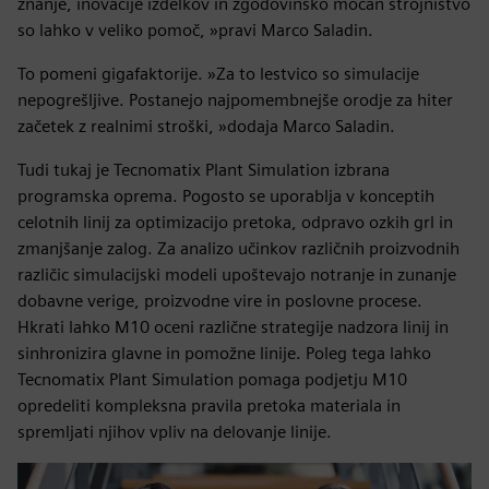
znanje, inovacije izdelkov in zgodovinsko močan strojništvo
so lahko v veliko pomoč, »pravi Marco Saladin.
To pomeni gigafaktorije. »Za to lestvico so simulacije
nepogrešljive. Postanejo najpomembnejše orodje za hiter
začetek z realnimi stroški, »dodaja Marco Saladin.
Tudi tukaj je Tecnomatix Plant Simulation izbrana
programska oprema. Pogosto se uporablja v konceptih
celotnih linij za optimizacijo pretoka, odpravo ozkih grl in
zmanjšanje zalog. Za analizo učinkov različnih proizvodnih
različic simulacijski modeli upoštevajo notranje in zunanje
dobavne verige, proizvodne vire in poslovne procese.
Hkrati lahko M10 oceni različne strategije nadzora linij in
sinhronizira glavne in pomožne linije. Poleg tega lahko
Tecnomatix Plant Simulation pomaga podjetju M10
opredeliti kompleksna pravila pretoka materiala in
spremljati njihov vpliv na delovanje linije.