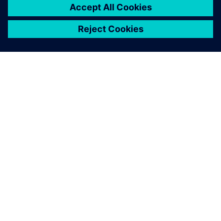
O SIEMENSU
PODATKI O PODJETJU
STOPITE V STIK