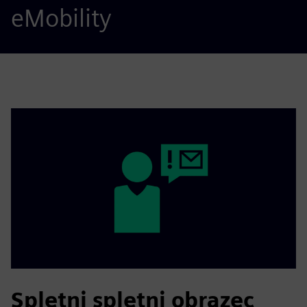
eMobility
Spletni spletni obrazec