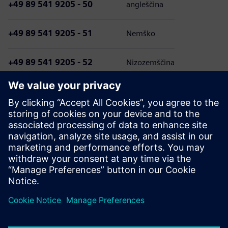
+49 89 541 9205 - 50
angleščina
+49 89 541 9205 - 51
Nemško
+49 89 541 9205 - 52
Nizozemščina
Upoštevajte, da lahko klici v našo službo za stranke
zaračunajo stroške v skladu z vašo individualno telefonsko
pogodbo. Višina teh stroškov je odvisna od vašega
telekomunikacijskega ponudnika in izbrane tarife.