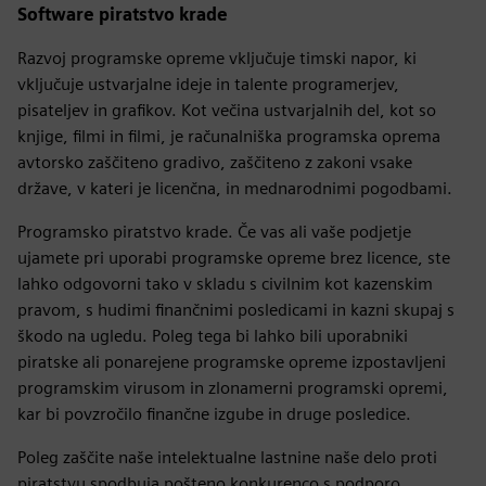
Software piratstvo krade
Razvoj programske opreme vključuje timski napor, ki
vključuje ustvarjalne ideje in talente programerjev,
pisateljev in grafikov. Kot večina ustvarjalnih del, kot so
knjige, filmi in filmi, je računalniška programska oprema
avtorsko zaščiteno gradivo, zaščiteno z zakoni vsake
države, v kateri je licenčna, in mednarodnimi pogodbami.
Programsko piratstvo krade. Če vas ali vaše podjetje
ujamete pri uporabi programske opreme brez licence, ste
lahko odgovorni tako v skladu s civilnim kot kazenskim
pravom, s hudimi finančnimi posledicami in kazni skupaj s
škodo na ugledu. Poleg tega bi lahko bili uporabniki
piratske ali ponarejene programske opreme izpostavljeni
programskim virusom in zlonamerni programski opremi,
kar bi povzročilo finančne izgube in druge posledice.
Poleg zaščite naše intelektualne lastnine naše delo proti
piratstvu spodbuja pošteno konkurenco s podporo