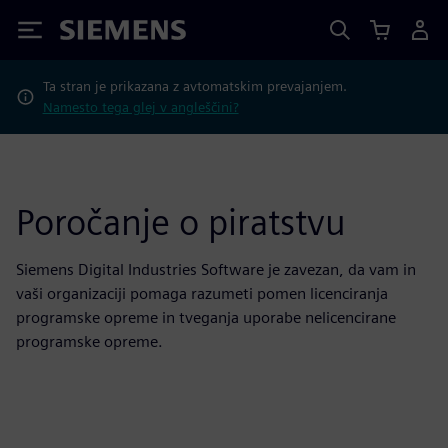
Siemens
Ta stran je prikazana z avtomatskim prevajanjem.
Namesto tega glej v angleščini?
Poročanje o piratstvu
Siemens Digital Industries Software je zavezan, da vam in
vaši organizaciji pomaga razumeti pomen licenciranja
programske opreme in tveganja uporabe nelicencirane
programske opreme.