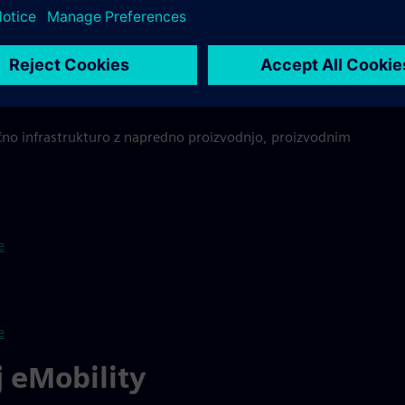
ukture
ega vodenja v električnih
rično infrastrukturo z napredno proizvodnjo, proizvodnim
e
e
j eMobility