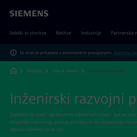
Siemens
Izdelki in storitve
Rešitve
Industrije
Partnerska 
Ta stran je prikazana z avtomatskim prevajanjem.
Namesto tega
Podjetje
Jobs & careers
Inženirski programi
Home
Inženirski razvojni 
Diploma na enem od številnih inženirskih smeri, kot so elekt
strojniški inženiring, ponuja priložnosti za ustvarjanje inova
razvoju izdelkov in še več.