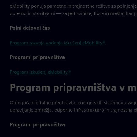
eMobility ponuja pametne in trajnostne rešitve za polnjenj
opremo in storitvami — za potrošnike, flote in mesta, kar p
Polni delovni čas
Program razvoja vodenja izkušenj eMobility®
Programi pripravništva
Program izkušenj eMobility®
Program pripravništva v m
Omogoča digitalno preobrazbo energetskih sistemov z zago
upravljanje omrežja, odporno infrastrukturo in trajnostna e
Programi pripravništva