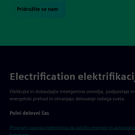
Pridružite se nam
Electrification elektrifikac
Oblikujte in dobavljajte inteligentna omrežja, podpostaje i
energetski prehod in ohranjajo delovanje našega sveta.
Polni delovni čas
Program razvoja inženiringa za zaščito energije in avtomatiz
Solutions