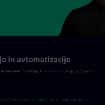
ijo in avtomatizacijo
n sisteme avtomatizacije, ki napajajo industrijo, omogočajo
acijo
Program razvoja inženiringa komunalnih sistemov in