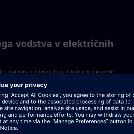
ga vodstva v električnih
ije, ki podpirajo infrastrukturo, industrijo in energetske
ukture