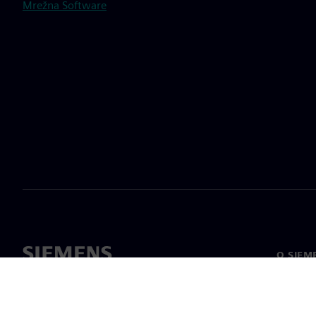
Mrežna Software
O SIEM
O nas
Vodstv