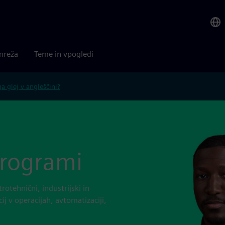
mreža
Teme in vpogledi
 glej v angleščini?
programi
rotehnični, industrijski in
cij v operacijah, avtomatizaciji,