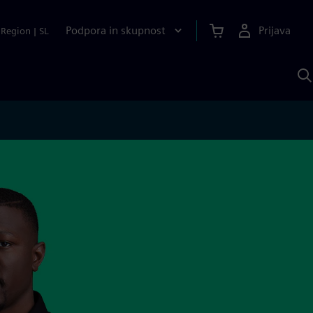
Podpora in skupnost
Prijava
Region
|
SL
I
s
S
A