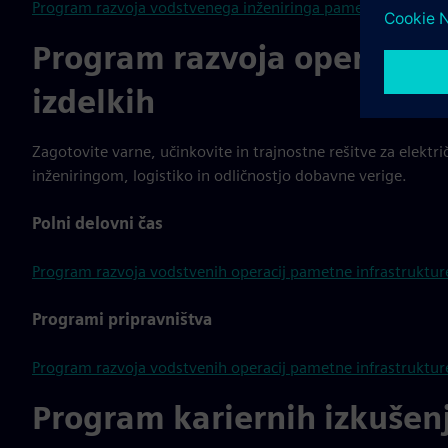
Program razvoja vodstvenega inženiringa pametne infrastr
Program razvoja operativn
izdelkih
Zagotovite varne, učinkovite in trajnostne rešitve za elekt
inženiringom, logistiko in odličnostjo dobavne verige.
Polni delovni čas
Program razvoja vodstvenih operacij pametne infrastruktur
Programi pripravništva
Program razvoja vodstvenih operacij pametne infrastruktur
Program kariernih izkušen