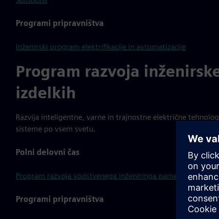
Programi pripravništva
Inženirski program elektrifikacije in avtomatizacije
Program razvoja inženirske
izdelkih
Razvija inteligentne, varne in trajnostne električne tehnolog
sisteme po vsem svetu.
Polni delovni čas
Program razvoja vodstvenega inženiringa pametne infrastr
Programi pripravništva