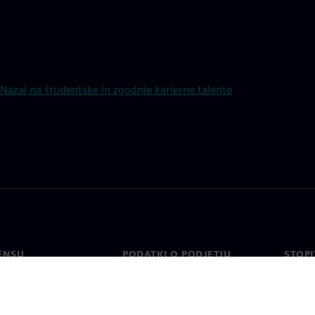
Nazaj na študentske in zgodnje karierne talente
ENSU
PODATKI O PODJETJU
STOPI
Podjetje
Konta
o
Odnosi z vlagatelji
Pisarn