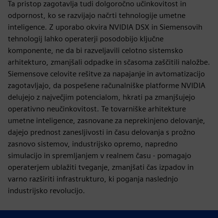
Ta pristop zagotavlja tudi dolgoročno učinkovitost in
odpornost, ko se razvijajo načrti tehnologije umetne
inteligence. Z uporabo okvira NVIDIA DSX in Siemensovih
tehnologij lahko operaterji posodobijo ključne
komponente, ne da bi razveljavili celotno sistemsko
arhitekturo, zmanjšali odpadke in sčasoma zaščitili naložbe.
Siemensove celovite rešitve za napajanje in avtomatizacijo
zagotavljajo, da pospešene računalniške platforme NVIDIA
delujejo z največjim potencialom, hkrati pa zmanjšujejo
operativno neučinkovitost. Te tovarniške arhitekture
umetne inteligence, zasnovane za neprekinjeno delovanje,
dajejo prednost zanesljivosti in času delovanja s prožno
zasnovo sistemov, industrijsko opremo, napredno
simulacijo in spremljanjem v realnem času - pomagajo
operaterjem ublažiti tveganje, zmanjšati čas izpadov in
varno razširiti infrastrukturo, ki poganja naslednjo
industrijsko revolucijo.
Tovarne umetne inteligence morajo ustrezati resničnemu