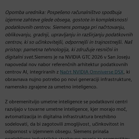
Opomba urednika: Pospešeno računalništvo spodbuja
izjemne zahteve glede obsega, gostote in kompleksnosti
podatkovnih centrov. Siemens pomaga pri načrtovanju,
oblikovanju, gradnji, upravljanju in razširjanju podatkovnih
centrov, ki so učinkovitejši, odpornejši in trajnostnejši. Naš
pristop: pametna tehnologija, ki združuje resnični in
digitalni svet.
Siemens je na NVIDIA GTC 2026 v San Joseju
napovedal nov nabor referenčnih arhitektur podatkovnih
centrov AI, integriranih z
Načrt NVIDIA Omniverse DSX
, ki
obravnava nujno potrebo po novi generaciji infrastrukture,
namensko zgrajene za umetno inteligenco.
Z obremenitvijo umetne inteligence se podatkovni centri
razvijajo v tovarne umetne inteligence, kjer morajo moč,
avtomatizacija in digitalna infrastruktura brezhibno
sodelovati, da bi zagotovili zmogljivost, učinkovitost in
odpornost v izjemnem obsegu. Siemens prinaša
poglobljeno industrijsko strokovno znanje za premostitev