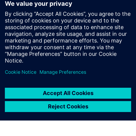
zemljišču, resničnim omejitvam in resničnim urnikom. Od
čipa... do stojala... do tovarne umetne inteligence... do
mreže... vsaka plast je pomembna. Siemens in NVIDIA
načrtujeta infrastrukturo za naslednjo generacijo tovarn
DSX AI.
Objavljeno: 16. marec 2026