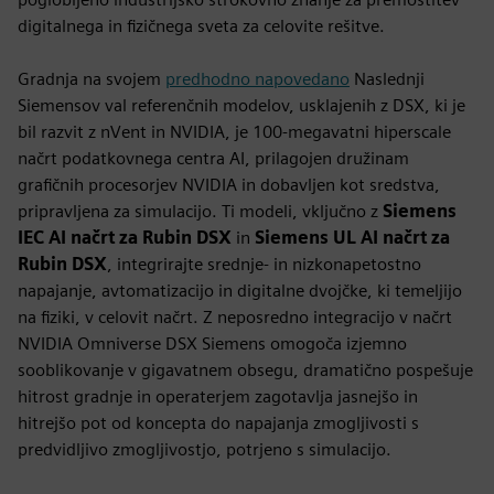
digitalnega in fizičnega sveta za celovite rešitve.
Gradnja na svojem
predhodno napovedano
Naslednji
Siemensov val referenčnih modelov, usklajenih z DSX, ki je
bil razvit z nVent in NVIDIA, je 100-megavatni hiperscale
načrt podatkovnega centra AI, prilagojen družinam
grafičnih procesorjev NVIDIA in dobavljen kot sredstva,
pripravljena za simulacijo. Ti modeli, vključno z
Siemens
IEC AI načrt za Rubin DSX
in
Siemens UL AI načrt za
Rubin DSX
, integrirajte srednje- in nizkonapetostno
napajanje, avtomatizacijo in digitalne dvojčke, ki temeljijo
na fiziki, v celovit načrt. Z neposredno integracijo v načrt
NVIDIA Omniverse DSX Siemens omogoča izjemno
sooblikovanje v gigavatnem obsegu, dramatično pospešuje
hitrost gradnje in operaterjem zagotavlja jasnejšo in
hitrejšo pot od koncepta do napajanja zmogljivosti s
predvidljivo zmogljivostjo, potrjeno s simulacijo.