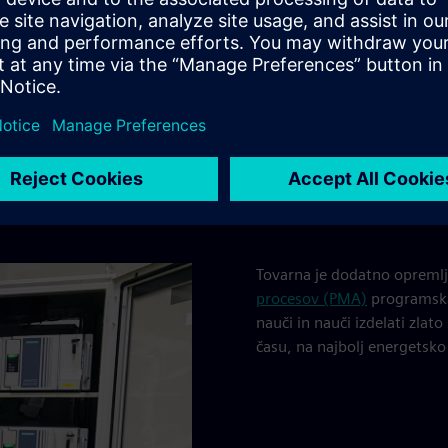
ežje pred zunanjimi vdori.
orujemo tovarno od koder
Tovarna je dodatno opreml
procesov (PMA)
programska 
nauči in nauči izdelati zlat
času, na najbolj energetsko 