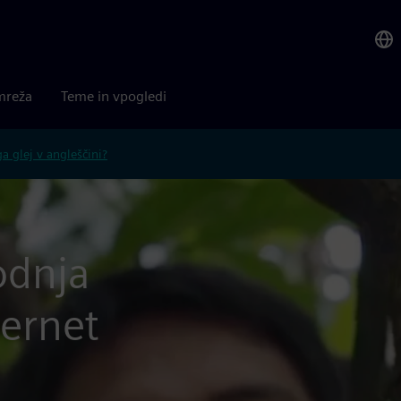
mreža
Teme in vpogledi
 glej v angleščini?
odnja
ternet