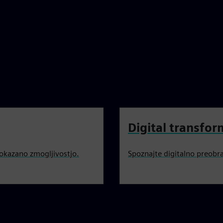
Digital transform
dokazano zmogljivostjo.
Spoznajte digitalno preobraz