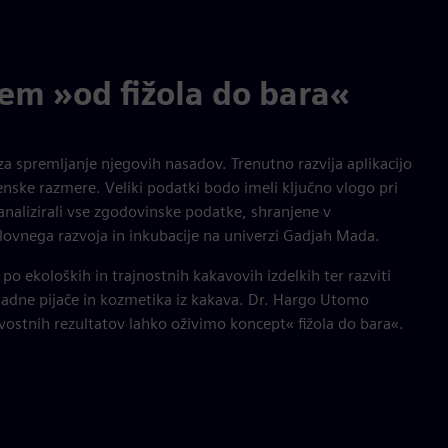
jem »od fižola do bara«
a spremljanje njegovih nasadov. Trenutno razvija aplikacijo
ske razmere. Veliki podatki bodo imeli ključno vlogo pri
analizirali vse zgodovinske podatke, shranjene v
ovnega razvoja in inkubacije na univerzi Gadjah Mada.
po ekoloških in trajnostnih kakavovih izdelkih ter razviti
ladne pijače in kozmetika iz kakava. Dr. Hargo Utomo
vostnih rezultatov lahko oživimo koncept« fižola do bara«.