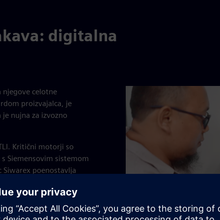
kava: digitalna
a njegove celotne
ardom proizvajalca, je
 je nujna za izvozno
I. Kritični motorji so
ani s Siemensovim sistemom
c Siwarex poenostavlja
omogoča daljinsko
Simatic in komercialnih