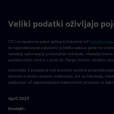
Veliki podatki oživljajo po
CTLI se zanaša na paket aplikacij Industrial IoT
Insights Hub
z
za napovedovanje kakovosti pridelka kakava glede na vremen
nadaljnji optimizaciji proizvodnje čokolade. »Nadalje bomo 
podatkovnem centru,« pravi dr. Hargo Utomo, direktor posl
Indonezija si prizadeva tudi povečati splošno povpraševanje 
derivate z visoko dodano vrednostjo, kot so čokolada, čoko
zaključuje: »Z zagotavljanjem kakovostnih procesov in kako
April 2023
Kontakt: