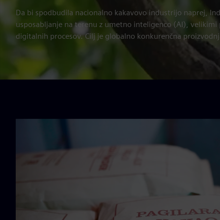
Da bi spodbudila nacionalno kakavovo industrijo naprej, In
usposabljanje na terenu z umetno inteligenco (AI), velikimi
digitalnih procesov. Cilj je globalno konkurenčna proizvodn