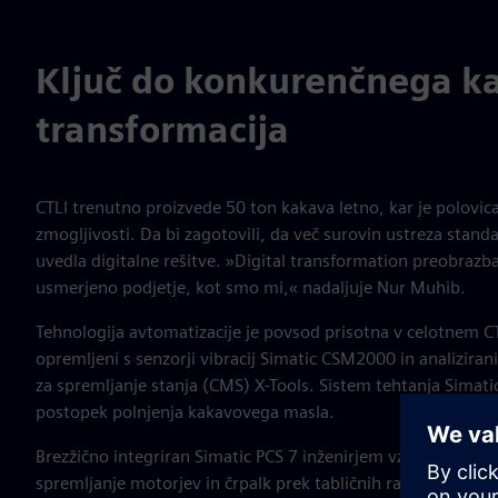
Ključ do konkurenčnega ka
transformacija
CTLI trenutno proizvede 50 ton kakava letno, kar je polovic
zmogljivosti. Da bi zagotovili, da več surovin ustreza stand
uvedla digitalne rešitve. »Digital transformation preobrazba
usmerjeno podjetje, kot smo mi,« nadaljuje Nur Muhib.
Tehnologija avtomatizacije je povsod prisotna v celotnem CTL
opremljeni s senzorji vibracij Simatic CSM2000 in analizir
za spremljanje stanja (CMS) X-Tools. Sistem tehtanja Simati
postopek polnjenja kakavovega masla.
Brezžično integriran Simatic PCS 7 inženirjem vzdrževanja 
spremljanje motorjev in črpalk prek tabličnih računalnikov 