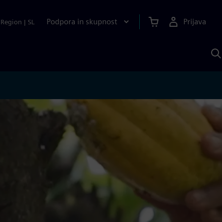
Podpora in skupnost
Prijava
Region
|
SL
I
s
S
A