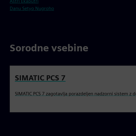
Astri Ekaputri
Danu Setyo Nugroho
Sorodne vsebine
SIMATIC PCS 7
SIMATIC PCS 7 zagotavlja porazdeljen nadzorni sistem z 