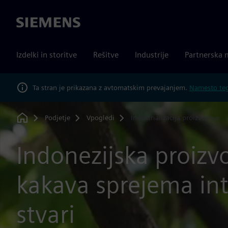
Siemens
Izdelki in storitve
Rešitve
Industrije
Partnerska 
Ta stran je prikazana z avtomatskim prevajanjem.
Namesto tega
Podjetje
Vpogledi
Industrializacija proizvodnje
Home
Indonezijska proizv
kakava sprejema in
stvari