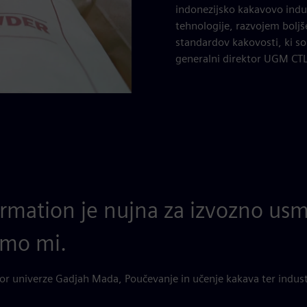
indonezijsko kakavovo indus
tehnologije, razvojem boljše
standardov kakovosti, ki so
generalni direktor UGM CTL
formation je nujna za izvozno us
smo mi.
or univerze Gadjah Mada, Poučevanje in učenje kakava ter industr