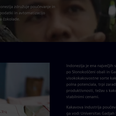
donezija združuje poučevanje in
 podatki in avtomatizacijo
ja čokolade.
Indonezija je ena največjih 
po Slonokoščeni obali in Ga
visokokakovostne sorte kaka
polna potenciala, trpi zara
produktivnosti, težav s ka
stabilnimi cenami.
Kakavova industrija poučevan
ga vodi Universitas Gadjah 