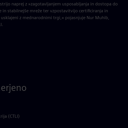
trijo naprej z »zagotavljanjem usposabljanja in dostopa do
 in stabilnejše mreže ter vzpostavitvijo certificiranja in
 usklajeni z mednarodnimi trgi,« pojasnjuje Nur Muhib,
I.
merjeno
ija (CTLI)