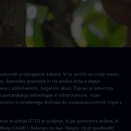
svetovnih proizvajalcev kakava, ki se uvršča na tretje mesto
ni. Raznoliko podnebje in tla otoške države dajejo
va z edinstvenimi, bogatimi okusi. Čeprav je industrija
di pomanjkanja tehnologije in infrastrukture, nizke
kovostjo in omejenega dostopa do visokokakovostnih trgov s
ja in učenja (CTLI) je podjetje, ki ga sponzorira država, ki
Mada (UGM) v Batangu na Javi. Njegov cilj je spodbuditi