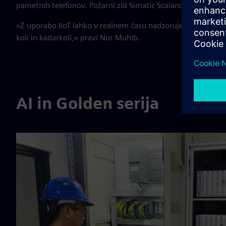
pametnih telefonov. Požarni zid Simatic Scalance S ščiti omr
»Z uporabo IIoT lahko v realnem času nadzorujemo in nadz
koli in kadarkoli,« pravi Nur Muhib.
AI in Golden serija