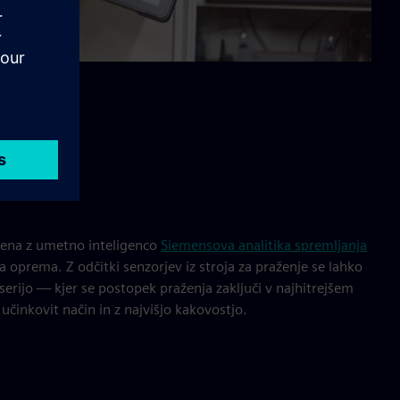
jena z umetno inteligenco
Siemensova analitika spremljanja
oprema. Z odčitki senzorjev iz stroja za praženje se lahko
o serijo — kjer se postopek praženja zaključi v najhitrejšem
učinkovit način in z najvišjo kakovostjo.