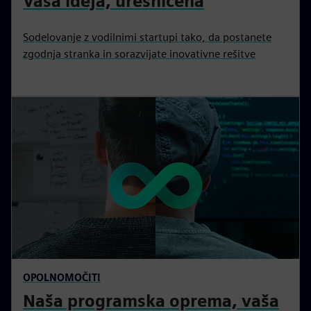
Vaša ideja, uresničena
Sodelovanje z vodilnimi startupi tako, da postanete
zgodnja stranka in sorazvijate inovativne rešitve
OPOLNOMOČITI
Naša programska oprema, vaša