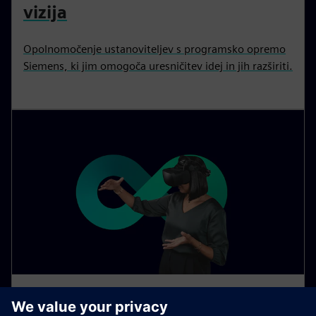
vizija
Opolnomočenje ustanoviteljev s programsko opremo
Siemens, ki jim omogoča uresničitev idej in jih razširiti.
SPOZNAJTE EKIPO