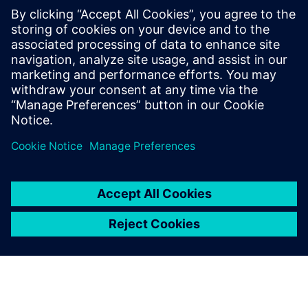
O nas
Spoznajte ljudi v podjetju Siemens for Startups. Naša
ekipa je razdeljena po vsem svetu in predstavlja vsa
Siemensova poslovna področja.