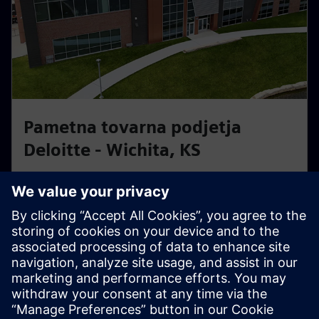
Pametna tovarna podjetja
Deloitte - Wichita, KS
Praktična pametna tovarna, ki jo poganja Siemens &
Deloitte. Naučite se, kako digitalni dvojčki in
avtomatizacija optimizirajo resnične proizvodne
delovne tokove.
Raziščite to središče