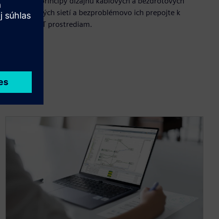
Ovládajte princípy dizajnu káblových a bezdrôtových
priemyselných sietí a bezproblémovo ich prepojte k
firemným IT prostrediam.