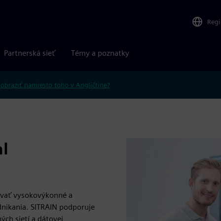
Reg
Partnerská sieť
Témy a poznatky
obraziť namiesto toho v Angličtine?
al
tovať vysokovýkonné a
dnikania. SITRAIN podporuje
ch sietí a dátovej