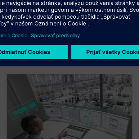
Použite koncepcie priemyselnej bezpečnosti a diagnostiku
na ochranu aktív a udržanie vysokej dostupnosti v sieťach
OT.