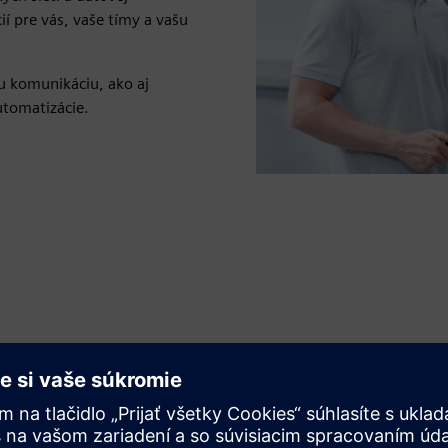
í pre vás, vaše tímy a vašu
u komunikáciu, ako aj
utomatizácie.
Zabezpečenie a optimalizácia
komunikačných systémov