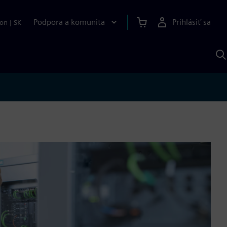
Podpora a komunita
Prihlásiť sa
ion
|
SK
V
p
S