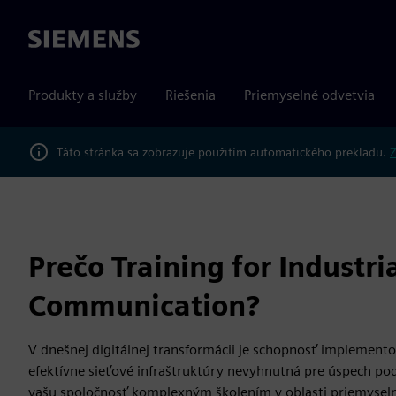
Siemens
Produkty a služby
Riešenia
Priemyselné odvetvia
Táto stránka sa zobrazuje použitím automatického prekladu.
Z
Prečo Training for Industri
Communication?
V dnešnej digitálnej transformácii je schopnosť implemen
efektívne sieťové infraštruktúry nevyhnutná pre úspech po
vašu spoločnosť komplexným školením v oblasti priemyselný