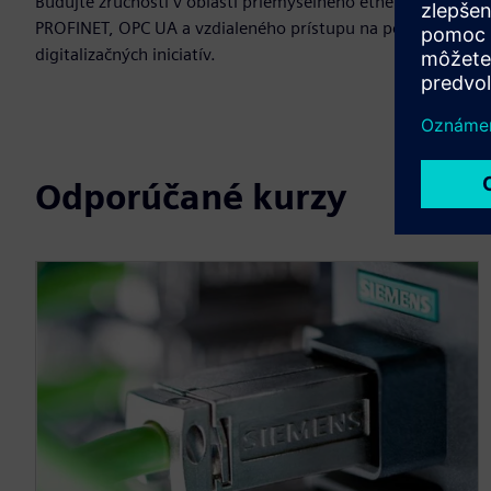
Budujte zručnosti v oblasti priemyselného ethernetu,
PROFINET, OPC UA a vzdialeného prístupu na podporu
digitalizačných iniciatív.
Odporúčané kurzy