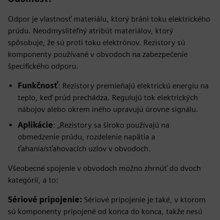
Odpor je vlastnosť materiálu, ktorý bráni toku elektrického
prúdu. Neodmysliteľný atribút materiálov, ktorý
spôsobuje, že sú proti toku elektrónov. Rezistory sú
komponenty používané v obvodoch na zabezpečenie
špecifického odporu.
Funkčnosť
: Rezistory premieňajú elektrickú energiu na
teplo, keď prúd prechádza. Regulujú tok elektrických
nábojov alebo okrem iného upravujú úrovne signálu.
Aplikácie
: „Rezistory sa široko používajú na
obmedzenie prúdu, rozdelenie napätia a
ťahania/sťahovacích uzlov v obvodoch.
Všeobecné spojenie v obvodoch možno zhrnúť do dvoch
kategórií, a to:
Sériové pripojenie:
Sériové pripojenie je také, v ktorom
sú komponenty pripojené od konca do konca, takže nesú