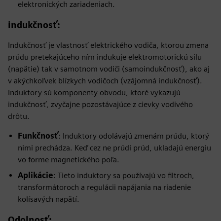
elektronických zariadeniach.
indukčnosť
:
Indukčnosť je vlastnosť elektrického vodiča, ktorou zmena
prúdu pretekajúceho ním indukuje elektromotorickú silu
(napätie) tak v samotnom vodiči (samoindukčnosť), ako aj
v akýchkoľvek blízkych vodičoch (vzájomná indukčnosť).
Induktory sú komponenty obvodu, ktoré vykazujú
indukčnosť, zvyčajne pozostávajúce z cievky vodivého
drôtu.
Funkčnosť
: Induktory odolávajú zmenám prúdu, ktorý
nimi prechádza. Keď cez ne prúdi prúd, ukladajú energiu
vo forme magnetického poľa.
Aplikácie
: Tieto induktory sa používajú vo filtroch,
transformátoroch a regulácii napájania na riadenie
kolísavých napätí.
Odolnosť
: