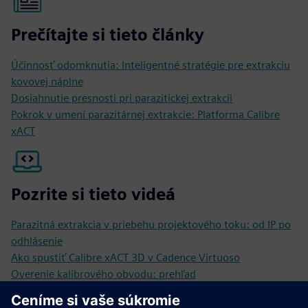
Prečítajte si tieto články
Účinnosť odomknutia: Inteligentné stratégie pre extrakciu
kovovej náplne
Dosiahnutie presnosti pri parazitickej extrakcii
Pokrok v umení parazitárnej extrakcie: Platforma Calibre
xACT
Pozrite si tieto videá
Parazitná extrakcia v priebehu projektového toku: od IP po
odhlásenie
Ako spustiť Calibre xACT 3D v Cadence Virtuoso
Overenie kalibrového obvodu: prehľad