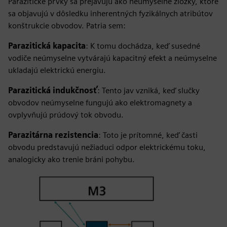
Parazitické prvky sa prejavujú ako neúmyselné zložky, ktoré
sa objavujú v dôsledku inherentných fyzikálnych atribútov
konštrukcie obvodov. Patria sem:
Parazitická kapacita
: K tomu dochádza, keď susedné
vodiče neúmyselne vytvárajú kapacitný efekt a neúmyselne
ukladajú elektrickú energiu.
Parazitická indukčnosť
: Tento jav vzniká, keď slučky
obvodov neúmyselne fungujú ako elektromagnety a
ovplyvňujú prúdový tok obvodu.
Parazitárna rezistencia
: Toto je prítomné, keď časti
obvodu predstavujú nežiaduci odpor elektrickému toku,
analogicky ako trenie bráni pohybu.