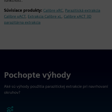
funkčnosť.
Súvisiace produkty:
Calibre xRC
,
Parazitická extrakcia
Calibre xACT
,
Extrakcia Calibre xL
,
Calibre xACT 3D
parazitárna extrakcia
Pochopte výhody
Aké sú výhody použitia parazitickej extrakcie pri navrhovaní
okruhov?