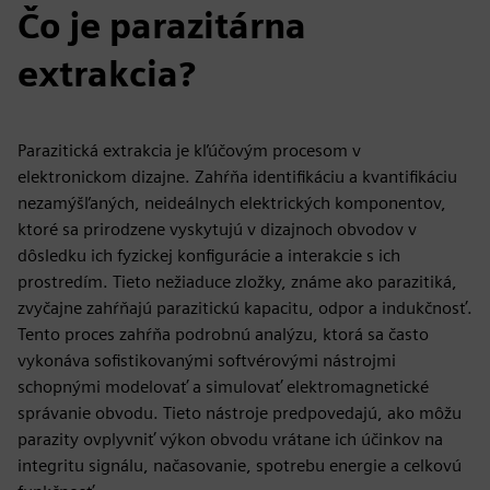
Čo je parazitárna
extrakcia?
Parazitická extrakcia je kľúčovým procesom v
elektronickom dizajne. Zahŕňa identifikáciu a kvantifikáciu
nezamýšľaných, neideálnych elektrických komponentov,
ktoré sa prirodzene vyskytujú v dizajnoch obvodov v
dôsledku ich fyzickej konfigurácie a interakcie s ich
prostredím. Tieto nežiaduce zložky, známe ako parazitiká,
zvyčajne zahŕňajú parazitickú kapacitu, odpor a indukčnosť.
Tento proces zahŕňa podrobnú analýzu, ktorá sa často
vykonáva sofistikovanými softvérovými nástrojmi
schopnými modelovať a simulovať elektromagnetické
správanie obvodu. Tieto nástroje predpovedajú, ako môžu
parazity ovplyvniť výkon obvodu vrátane ich účinkov na
integritu signálu, načasovanie, spotrebu energie a celkovú