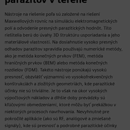
Nástroje na riešenie poľa sú založené na riešení
Maxwellových rovníc na simuláciu elektromagnetických
polí a odvodenie presných parazitických hodnôt. Títo
riešitelia berú do úvahy 3D štruktúru usporiadania a jeho
materiálové vlastnosti. Na dosiahnutie vysoko presných
odhadov parazitov spravidla používajú numerické metódy,
ako je metóda konečných prvkov (FEM), metóda
hraničných prvkov (BEM) alebo metóda konečných
rozdielov (FDM). Takéto nástroje ponúkajú vysokú
presnosť, obzvlášť významnú vo vysokofrekvenčných
konštrukciách a zložitých geometriách, kde parazitické
účinky nie sú triviálne. Je to však na úkor vysokých
výpočtových nákladov a dlhšie doby prevádzky sú
kľúčovými obmedzeniami, ktoré môžu byť prekážkou v
niektorých procesoch navrhovania. Nevyhnutné pre
pokročilé aplikácie (ako sú RF, analógové a zmiešané
signály), kde sú presnosť a podrobné parazitické účinky