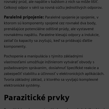
rovnaký prúd, ale napätie v každom z nich sa môže líšiť.
Celkový odpor v sérii sa rovná súčtu jednotlivých odporov.
Paralelné pripojenie:
Paralelné spojenie je spojenie, v
ktorom sú komponenty spojené cez rovnaké dva body,
prenášajúce potenciálne odlišné prúdy, ale vystavené
rovnakému napätiu. Paralelne klesajú odpory a indukcie,
zatiaľ čo kapacity sa zvyšujú, keď sa pridávajú ďalšie
komponenty.
Pochopenie a manipulácia s týmito základnými
vlastnosťami umožňuje inžinierom vytvárať obvody s
požadovaným správaním, dosiahnuť špecifické reakcie a
zabezpečiť stabilitu a účinnosť v elektronických aplikáciách.
Tvoria základný základ, z ktorého sa vyvíjajú komplexné
elektronické systémy.
Parazitické prvky