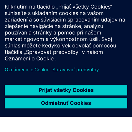
Prečítajte si tieto blogy
Zvládnutie parazitárnej extrakcie v procesnom uzle 3 nm
Rozlíšenie kódu: zabezpečenie spoľahlivosti a výkonu v
dizajne IC pomocou EM/IR analýzy
Funguje vaša parazitárna extrakcia v dizajnoch 5G IC?