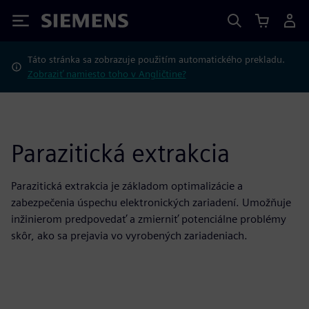
Siemens
Táto stránka sa zobrazuje použitím automatického prekladu.
Zobraziť namiesto toho v Angličtine?
Parazitická extrakcia
Parazitická extrakcia je základom optimalizácie a
zabezpečenia úspechu elektronických zariadení. Umožňuje
inžinierom predpovedať a zmierniť potenciálne problémy
skôr, ako sa prejavia vo vyrobených zariadeniach.