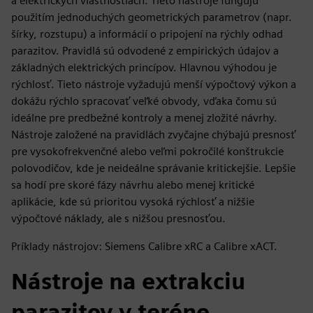
a elektrických vlastnostiach. Tieto nástroje fungujú
použitím jednoduchých geometrických parametrov (napr.
šírky, rozstupu) a informácií o pripojení na rýchly odhad
parazitov. Pravidlá sú odvodené z empirických údajov a
základných elektrických princípov. Hlavnou výhodou je
rýchlosť. Tieto nástroje vyžadujú menší výpočtový výkon a
dokážu rýchlo spracovať veľké obvody, vďaka čomu sú
ideálne pre predbežné kontroly a menej zložité návrhy.
Nástroje založené na pravidlách zvyčajne chýbajú presnosť
pre vysokofrekvenčné alebo veľmi pokročilé konštrukcie
polovodičov, kde je neideálne správanie kritickejšie. Lepšie
sa hodí pre skoré fázy návrhu alebo menej kritické
aplikácie, kde sú prioritou vysoká rýchlosť a nižšie
výpočtové náklady, ale s nižšou presnosťou.
Príklady nástrojov: Siemens Calibre xRC a Calibre xACT.
Nástroje na extrakciu
parazitov v teréne