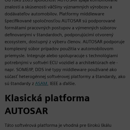
znalosti a skúsenosti väčšiny významných výrobcov a
dodávateľov automobilov. Platformy middleware
špecifikované spoločnosťou AUTOSAR sú podporované
formátami pracovných postupov a výmenných súborov
definovanými v štandardoch, podporujúcimi otvorený
ecosystem, dostupný z výberu členov. AUTOSAR podporuje
komplexný súbor prípadov použitia v automobilovom
priemysle. Integruje alebo spolupracuje s technológiami
potrebnými v softvéri ECU vozidiel a architektúrach e/e -
napr. SOME/IP, DDS iné typy middleware používané ako
súčasť heterogénnej softvérovej platformy a štandardy, ako
sú štandardy z
ASAM
, IEEE a ďalšie.
Klasická platforma
AUTOSAR
Táto softvérová platforma je vhodná pre širokú škálu