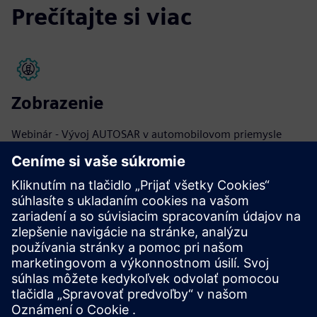
Prečítajte si viac
Zobrazenie
Webinár - Vývoj AUTOSAR v automobilovom priemysle
Pozrite si webinár
Zobrazenie
Webinár - Návrh softvéru AUTOSAR pre viacjadrové
zariadenia ECU
Pozrite si webinár