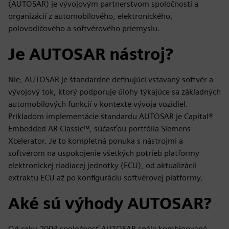
(AUTOSAR) je vývojovým partnerstvom spoločností a
organizácií z automobilového, elektronického,
polovodičového a softvérového priemyslu.
Je AUTOSAR nástroj?
Nie, AUTOSAR je štandardne definujúci vstavaný softvér a
vývojový tok, ktorý podporuje úlohy týkajúce sa základných
automobilových funkcií v kontexte vývoja vozidiel.
Príkladom implementácie štandardu AUTOSAR je Capital®
Embedded AR Classic™, súčasťou portfólia Siemens
Xcelerator. Je to kompletná ponuka s nástrojmi a
softvérom na uspokojenie všetkých potrieb platformy
elektronickej riadiacej jednotky (ECU), od aktualizácií
extraktu ECU až po konfiguráciu softvérovej platformy.
Aké sú výhody AUTOSAR?
Od roku 2003 spoločnosť AUTOSAR spája kombinované