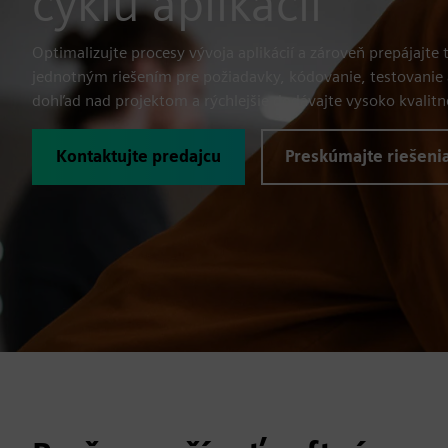
cyklu aplikácií
Optimalizujte procesy vývoja aplikácií a zároveň prepájajte 
jednotným riešením pre požiadavky, kódovanie, testovanie 
dohľad nad projektom a rýchlejšie dodávajte vysoko kvalitn
Kontaktujte predajcu
Preskúmajte riešeni