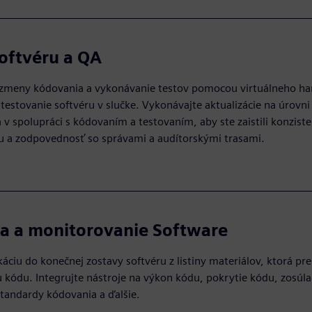
oftvéru a QA
 zmeny kódovania a vykonávanie testov pomocou virtuálneho ha
 testovanie softvéru v slučke. Vykonávajte aktualizácie na úrovni
v spolupráci s kódovaním a testovaním, aby ste zaistili konzist
u a zodpovednosť so správami a audítorskými trasami.
a a monitorovanie Software
káciu do konečnej zostavy softvéru z listiny materiálov, ktorá pr
u kódu. Integrujte nástroje na výkon kódu, pokrytie kódu, zosúla
tandardy kódovania a ďalšie.