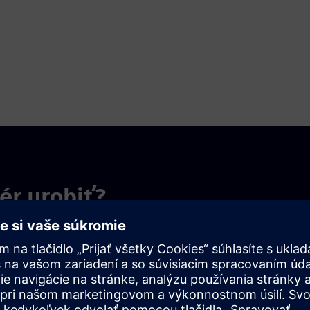
ér urobiť?
ácie budete môcť zlepšiť kvalitu, zvýšiť produktivitu a znížiť
ania, riadenia zmien a spätnej väzby.
Naplánujte iniciatívy