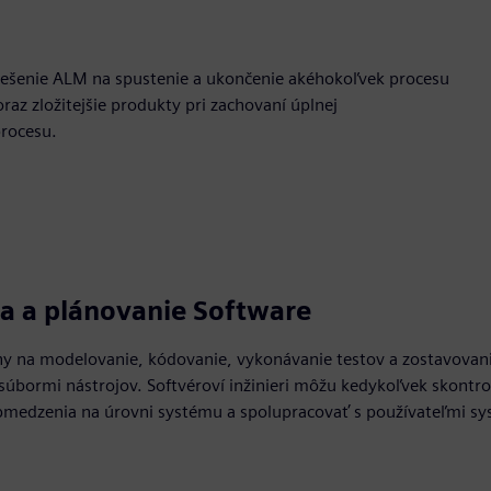
 riešenie ALM na spustenie a ukončenie akéhokoľvek procesu
oraz zložitejšie produkty pri zachovaní úplnej
procesu.
ia a plánovanie Software
hy na modelovanie, kódovanie, vykonávanie testov a zostavovani
úbormi nástrojov. Softvéroví inžinieri môžu kedykoľvek skontro
obmedzenia na úrovni systému a spolupracovať s používateľmi s