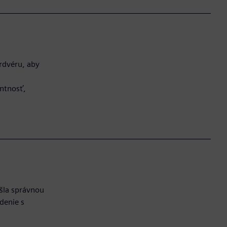
rdvéru, aby
entnosť,
ešla správnou
denie s