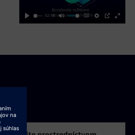
02:18
Play
Mute
Enable
Settings
PIP
Enter
captions
fullscre
Uspejte prostredníctvom