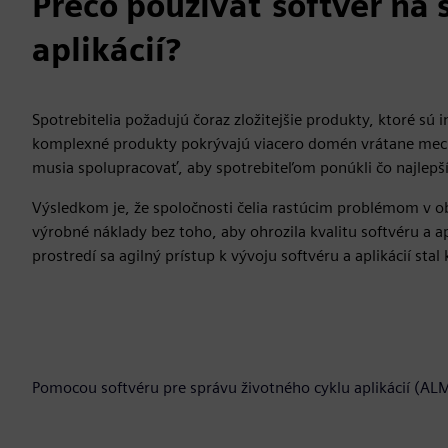
Prečo používať softvér na 
aplikácií?
Spotrebitelia požadujú čoraz zložitejšie produkty, ktoré sú i
komplexné produkty pokrývajú viacero domén vrátane mecha
musia spolupracovať, aby spotrebiteľom ponúkli čo najlepší
Výsledkom je, že spoločnosti čelia rastúcim problémom v obl
výrobné náklady bez toho, aby ohrozila kvalitu softvéru 
prostredí sa agilný prístup k vývoju softvéru a aplikácií st
Pomocou softvéru pre správu životného cyklu aplikácií (A