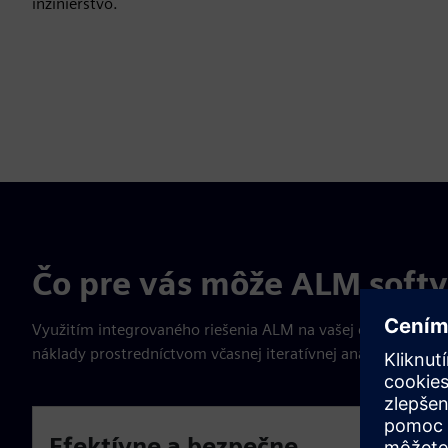
inžinierstvo.
Čo pre vás môže ALM softv
Využitím integrovaného riešenia ALM na vašej ceste digitaliz
náklady prostredníctvom včasnej iteratívnej analýzy, plánov
Efektívne a bezpečne