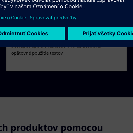
produktového
Efektívne zhromažďujte, vytvárajte, schvaľujte a
spravujte požiadavky počas celého životného cyklu
projektu. Využite automatizáciu testov a pracovných
postupov spolu s testovacími knižnicami na
opätovné použitie testov
ých produktov pomocou