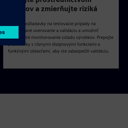
auditov a zmierňujte riziká
Zviazať požiadavky na testovacie prípady na
integrované overovanie a validáciu a umožniť
nepretržité monitorovanie súladu výrobkov. Prepojte
požiadavky s rôznymi dizajnovými funkciami a
funkčnými oblasťami, aby ste zabezpečili validáciu.