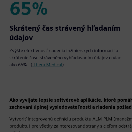
65%
65%
Skrátený čas strávený hľadaním
údajov
Zvýšte efektívnosť riadenia inžinierskych informácií a
skrátenie času stráveného vyhľadávaním údajov o viac
ako 65% . (
iThera Medical
)
Ako vyvíjate lepšie softvérové aplikácie, ktoré pomáh
zachovaní úplnej vysledovateľnosti a riadenia požia
Vytvoriť integrovanú definíciu produktu ALM-PLM (manažme
produktu) pre všetky zainteresované strany s cieľom odst