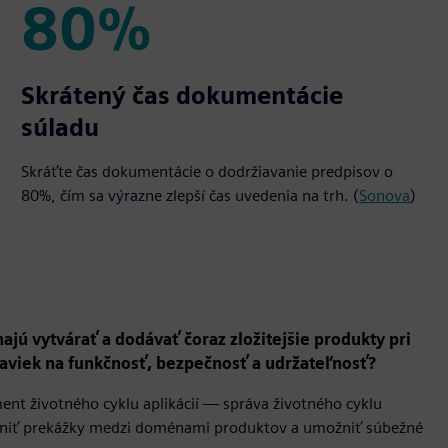
80%
80%
Skrátený čas dokumentácie
súladu
Skráťte čas dokumentácie o dodržiavanie predpisov o
80%, čím sa výrazne zlepší čas uvedenia na trh. (
Sonova
)
ajú vytvárať a dodávať čoraz zložitejšie produkty pri
daviek na funkčnosť, bezpečnosť a udržateľnosť?
nt životného cyklu aplikácií — správa životného cyklu
rániť prekážky medzi doménami produktov a umožniť súbežné