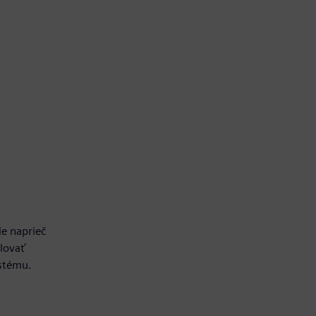
e naprieč
lovať
ystému.