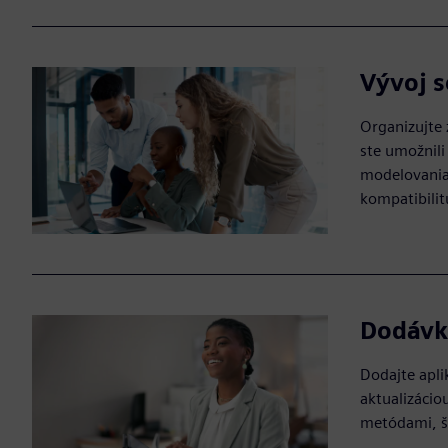
Vývoj s
Organizujte
ste umožnili
modelovania 
kompatibilit
Dodávk
Dodajte apli
aktualizácio
metódami, š