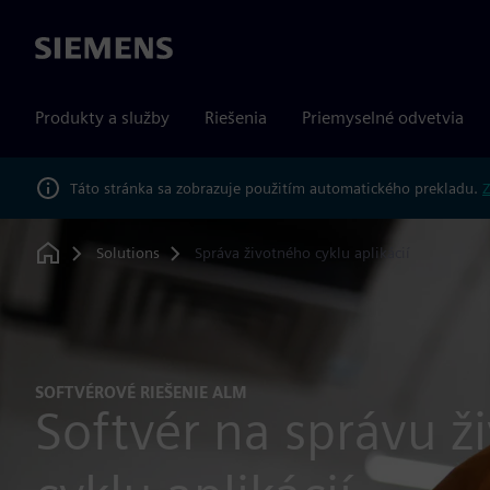
Siemens
Produkty a služby
Riešenia
Priemyselné odvetvia
Táto stránka sa zobrazuje použitím automatického prekladu.
Z
Solutions
Správa životného cyklu aplikácií
Home
SOFTVÉROVÉ RIEŠENIE ALM
Softvér na správu ž