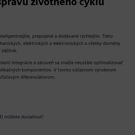
správu životného cyklu
nteligentnejšie, prepojené a dodávané rýchlejšie. Tieto
nických, elektrických a elektronických a všetky domény
 zážitok.
asti integrácie a zároveň sa snažia neustále optimalizovať
a aplikačných komponentov. V tomto súčasnom výrobnom
al kľúčovým diferenciátorom.
LM) môžete dosiahnuť: