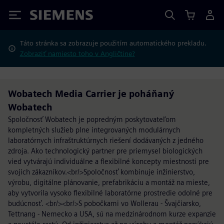
Siemens
Táto stránka sa zobrazuje použitím automatického prekladu.
Zobraziť namiesto toho v Angličtine?
Wobatech Media Carrier je poháňaný
Wobatech
Spoločnosť Wobatech je popredným poskytovateľom
kompletných služieb plne integrovaných modulárnych
laboratórnych infraštruktúrnych riešení dodávaných z jedného
zdroja. Ako technologický partner pre priemysel biologických
vied vytvárajú individuálne a flexibilné koncepty miestnosti pre
svojich zákazníkov.<br/>Spoločnosť kombinuje inžinierstvo,
výrobu, digitálne plánovanie, prefabrikáciu a montáž na mieste,
aby vytvorila vysoko flexibilné laboratórne prostredie odolné pre
budúcnosť. <br/><br/>S pobočkami vo Wollerau - Švajčiarsko,
Tettnang - Nemecko a USA, sú na medzinárodnom kurze expanzie