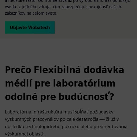
a neustále rastú. Od inžinierstva až po výrobu a montáž ponúkajú
všetko z jedného zdroja, čím zabezpečujú spokojnosť našich
zákazníkov na celom svete.
Objavte Wobatech
Prečo Flexibilná dodávka
médií pre laboratórium
odolné pre budúcnosť?
Laboratórna infraštruktúra musí spĺňať požiadavky
výskumných pracovníkov po celé desaťročia — či už v
dôsledku technologického pokroku alebo preorientovania
výskumnej oblasti.