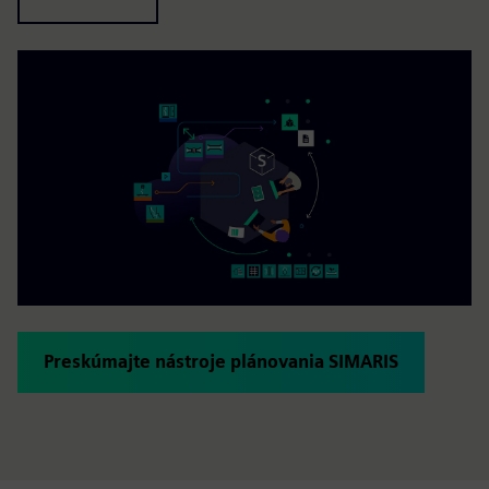
Preskúmajte nástroje plánovania SIMARIS