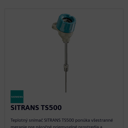
SITRANS TS500
Teplotný snímač SITRANS TS500 ponúka všestranné
meranie pre náročné priemyselné prostredia a