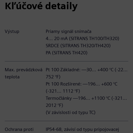
Kľúčové detaily
Výstup
Priamy signál snímača
4... 20 mA (SITRANS TH100/TH320)
SRDCE (SITRANS TH320/TH420)
PA (SITRANS TH420)
Max. prevádzková
Pt 100 Základné: —30... +400 °C (-22...
teplota
752 °F)
Pt 100 Rozšírené: —196... +600 °C
(-321... 1112 °F)
Termočlánky —196... +1100 °C (-321...
2012 °F)
(V závislosti od typu TC)
Ochrana proti
IP54-68, závisí od typu pripojovacej