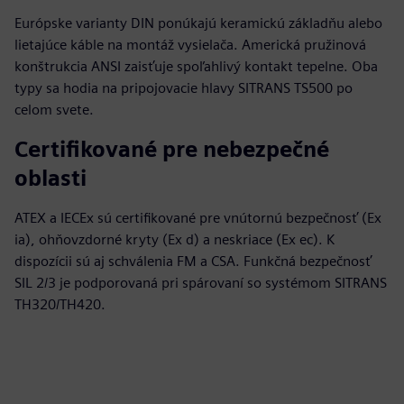
Európske varianty DIN ponúkajú keramickú základňu alebo
lietajúce káble na montáž vysielača. Americká pružinová
konštrukcia ANSI zaisťuje spoľahlivý kontakt tepelne. Oba
typy sa hodia na pripojovacie hlavy SITRANS TS500 po
celom svete.
Certifikované pre nebezpečné
oblasti
ATEX a IECEx sú certifikované pre vnútornú bezpečnosť (Ex
ia), ohňovzdorné kryty (Ex d) a neskriace (Ex ec). K
dispozícii sú aj schválenia FM a CSA. Funkčná bezpečnosť
SIL 2/3 je podporovaná pri spárovaní so systémom SITRANS
TH320/TH420.