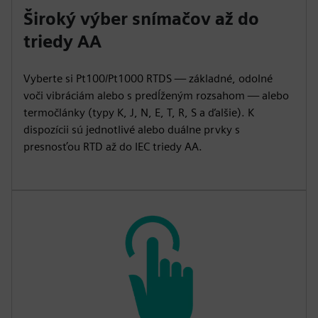
Široký výber snímačov až do
triedy AA
Vyberte si Pt100/Pt1000 RTDS — základné, odolné
voči vibráciám alebo s predĺženým rozsahom — alebo
termočlánky (typy K, J, N, E, T, R, S a ďalšie). K
dispozícii sú jednotlivé alebo duálne prvky s
presnosťou RTD až do IEC triedy AA.