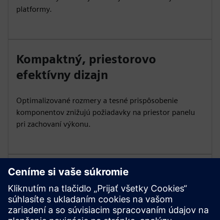
platformy.
Kompaktný, priestorovo
efektívny dizajn
Optimalizované rozmery a tesné prispôsobenie
komponentov znižujú požiadavky na priestor panelu
pri zachovaní výkonu.
Flexibilné zapojenie a
konfigurácia
Obsahuje pohodlné funkcie zapojenia, ako sú