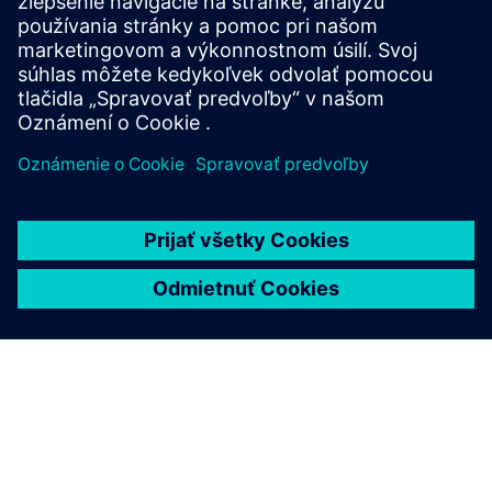
indikátory dĺžky pruhu a široké možnosti pomocného
kontaktu na zjednodušenie inštalácie a prispôsobenia.