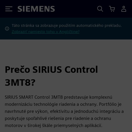
Siemens
Táto stránka sa zobrazuje použitím automatického prekladu.
Zobraziť namiesto toho v Angličtine?
Prečo SIRIUS Control
3MT8?
SIRIUS SMART Control 3MT8 predstavuje komplexnú
modernizáciu technológie riadenia a ochrany. Portfólio je
navrhnuté pre výkon, efektivitu a jednoduchú integráciu a
poskytuje spoľahlivé riešenia pre riadenie a ochranu
motorov v širokej škále priemyselných aplikácií.