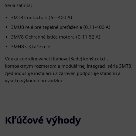
Séria zahŕňa:
3MT8 Contactors (6—400 A)
3MU8 relé pre tepelné preťaženie (0,11-400 A)
3MV8 Ochranné ističe motora (0,11-52 A)
3MH8 stýkače relé
Vďaka koordinovanej titánovej šedej konštrukcii,
kompaktným rozmerom a modulárnej integrácii séria 3MT8
zjednodušuje inštaláciu a zároveň podporuje stabilnú a
vysoko výkonnú prevádzku.
Kľúčové výhody