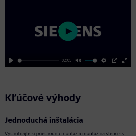
Play
02:05
Play
Mute
Settings
PIP
Enter
fulls
Kľúčové výhody
Jednoduchá inštalácia
Vychutnajte si priechodnú montáž a montáž na stenu - s