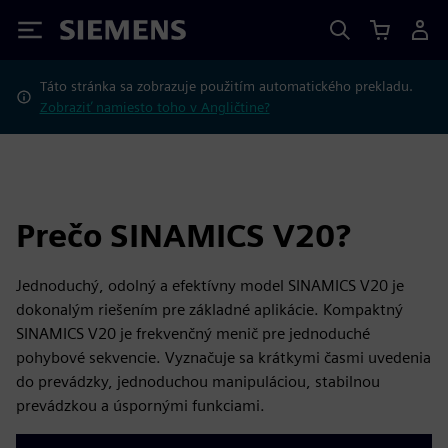
Siemens
Táto stránka sa zobrazuje použitím automatického prekladu.
Zobraziť namiesto toho v Angličtine?
Prečo SINAMICS V20?
Jednoduchý, odolný a efektívny model SINAMICS V20 je
dokonalým riešením pre základné aplikácie. Kompaktný
SINAMICS V20 je frekvenčný menič pre jednoduché
pohybové sekvencie. Vyznačuje sa krátkymi časmi uvedenia
do prevádzky, jednoduchou manipuláciou, stabilnou
prevádzkou a úspornými funkciami.