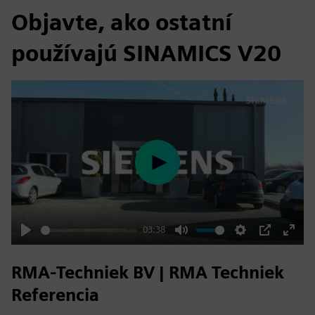
Objavte, ako ostatní
používajú SINAMICS V20
Play
03:38
Play
Mute
Settings
PIP
Enter
fulls
RMA-Techniek BV | RMA Techniek
Referencia