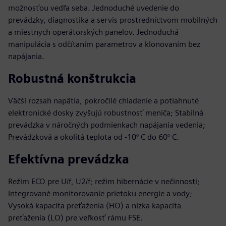
možnosťou vedľa seba. Jednoduché uvedenie do
prevádzky, diagnostika a servis prostredníctvom mobilných
a miestnych operátorských panelov. Jednoduchá
manipulácia s odčítaním parametrov a klonovaním bez
napájania.
Robustná konštrukcia
Väčší rozsah napätia, pokročilé chladenie a potiahnuté
elektronické dosky zvyšujú robustnosť meniča; Stabilná
prevádzka v náročných podmienkach napájania vedenia;
Prevádzková a okolitá teplota od -10° C do 60° C.
Efektívna prevádzka
Režim ECO pre U/f, U2/f; režim hibernácie v nečinnosti;
Integrované monitorovanie prietoku energie a vody;
Vysoká kapacita preťaženia (HO) a nízka kapacita
preťaženia (LO) pre veľkosť rámu FSE.