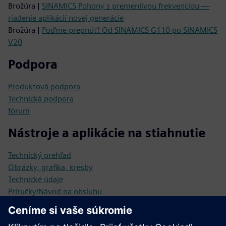
Brožúra |
SINAMICS Pohony s premenlivou frekvenciou —
riadenie aplikácií novej generácie
Brožúra |
Poďme prepnúť! Od SINAMICS G110 po SINAMICS
V20
Podpora
Produktová podpora
Technická podpora
fórum
Nástroje a aplikácie na stiahnutie
Technický prehľad
Obrázky, grafika, kresby
Technické údaje
Príručky/Návod na obsluhu
Stiahnutie firmvéru
Certifikáty