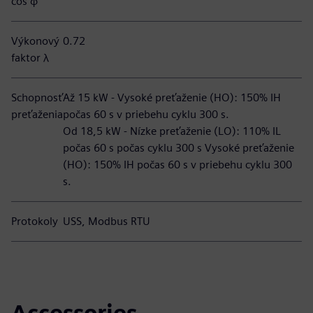
cos φ
Výkonový
0.72
faktor λ
Schopnosť
Až 15 kW - Vysoké preťaženie (HO): 150% IH
preťaženia
počas 60 s v priebehu cyklu 300 s.
Od 18,5 kW - Nízke preťaženie (LO): 110% IL
počas 60 s počas cyklu 300 s Vysoké preťaženie
(HO): 150% IH počas 60 s v priebehu cyklu 300
s.
Protokoly
USS, Modbus RTU
Accessories