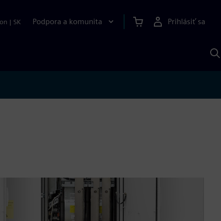
Podpora a komunita
Prihlásiť sa
ion
|
SK
V
p
S