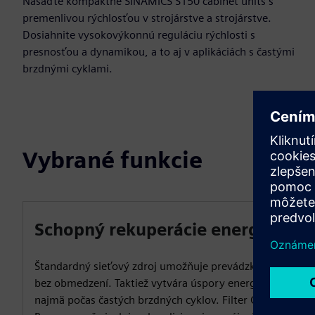
Nasaďte kompaktné SINAMICS S150 cabinet units s
premenlivou rýchlosťou v strojárstve a strojárstve.
Dosiahnite vysokovýkonnú reguláciu rýchlosti s
presnosťou a dynamikou, a to aj v aplikáciách s častými
brzdnými cyklami.
Vybrané funkcie
Schopný rekuperácie energie
Štandardný sieťový zdroj umožňuje prevádzku 4Q
bez obmedzení. Taktiež vytvára úspory energie,
najmä počas častých brzdných cyklov. Filter Clean