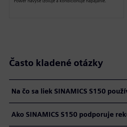
Power navyše izoluje a kondicionuje napájanie.
Často kladené otázky
Na čo sa liek SINAMICS S150 použí
Ako SINAMICS S150 podporuje rek