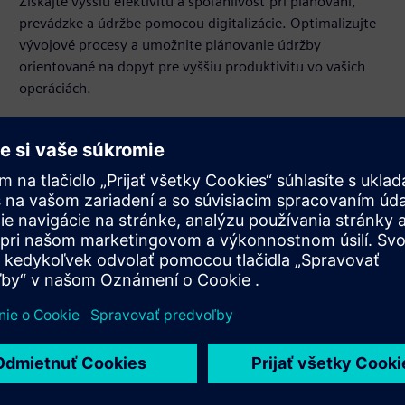
Získajte vyššiu efektivitu a spoľahlivosť pri plánovaní,
prevádzke a údržbe pomocou digitalizácie. Optimalizujte
vývojové procesy a umožnite plánovanie údržby
orientované na dopyt pre vyššiu produktivitu vo vašich
operáciách.
Vysoko dynamický
SINAMICS S150 prináša nekompromisný výkon v
náročných aplikáciách, ako sú napríklad vysoko
dynamické brzdné operácie. Dokonca aj bez