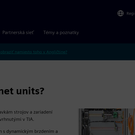
Reg
Partnerská sieť
Témy a poznatky
obraziť namiesto toho v Angličtine?
et units?
vkám strojov a zariadení
vrhnutými v TIA.
n s dynamickým brzdením a