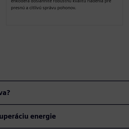
enkodéra dosiahnite robustnú kvalitu riadenia pre
presnú a citlivú správu pohonov.
va?
uperáciu energie