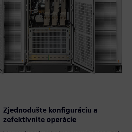
Zjednodušte konfiguráciu a
zefektívnite operácie