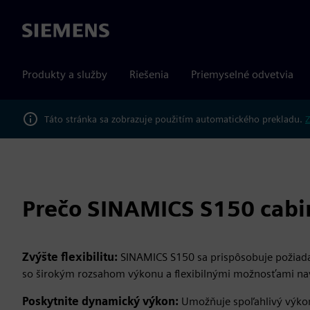
Siemens
Produkty a služby
Riešenia
Priemyselné odvetvia
Táto stránka sa zobrazuje použitím automatického prekladu.
Z
Prečo SINAMICS S150 cabin
Zvýšte flexibilitu:
SINAMICS S150 sa prispôsobuje požiada
so širokým rozsahom výkonu a flexibilnými možnosťami na
Poskytnite dynamický výkon:
Umožňuje spoľahlivý výko