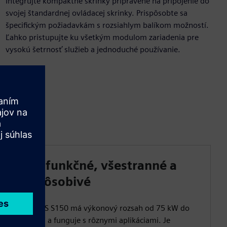
Integrujte kompaktné skrinky pripravené na pripojenie do
svojej štandardnej ovládacej skrinky. Prispôsobte sa
špecifickým požiadavkám s rozsiahlym balíkom možností.
Ľahko pristupujte ku všetkým modulom zariadenia pre
vysokú šetrnosť služieb a jednoduché používanie.
Multifunkčné, všestranné a
prispôsobivé
SINAMICS S150 má výkonový rozsah od 75 kW do
1200 kW a funguje s rôznymi aplikáciami. Je