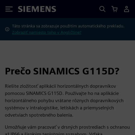
Siemens
Táto stránka sa zobrazuje použitím automatického prekladu.
Zobraziť namiesto toho v Angličtine?
Prečo SINAMICS G115D?
Riešite zložitosť aplikácií horizontálnych dopravníkov
pomocou SINAMICS G115D. Používajte ho na aplikácie
horizontálneho pohybu vrátane rôznych dopravníkových
systémov v intralogistike, letiskách a priemyselných
odvetviach spotrebného balenia.
Umožňuje vám pracovať v drsných prostrediach s ochranou
až IP66 a širokým teplotným rozsahom. Vďaka