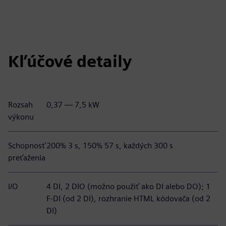
Kľúčové detaily
Rozsah
0,37 — 7,5 kW
výkonu
Schopnosť
200% 3 s, 150% 57 s, každých 300 s
preťaženia
I/O
4 DI, 2 DIO (možno použiť ako DI alebo DO); 1
F-DI (od 2 DI), rozhranie HTML kódovača (od 2
DI)