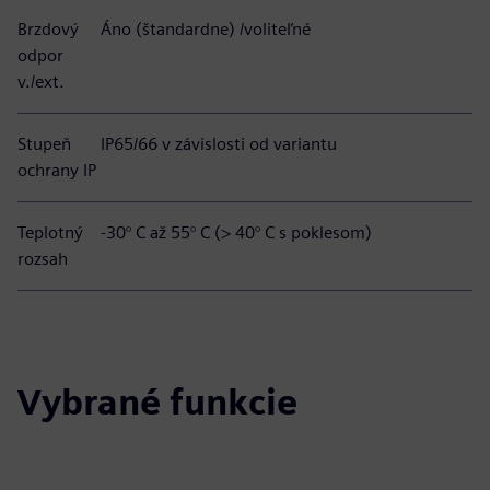
Brzdový
Áno (štandardne) /voliteľné
odpor
v./ext.
Stupeň
IP65/66 v závislosti od variantu
ochrany IP
Teplotný
-30° C až 55° C (> 40° C s poklesom)
rozsah
Vybrané funkcie