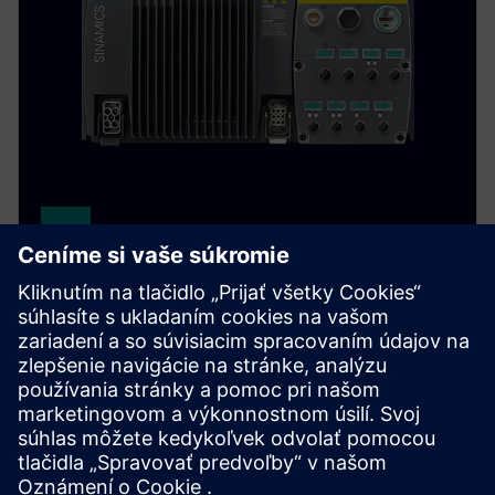
SINAMICS G120D
Špecialista na náročný horizontálny a vertikálny
pohyb. SINAMICS G120D zvládne akúkoľvek výzvu s
polohovaním, rozšírenou bezpečnosťou a
rekuperáciou energie.