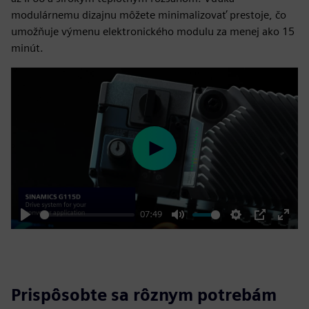
modulárnemu dizajnu môžete minimalizovať prestoje, čo
umožňuje výmenu elektronického modulu za menej ako 15
minút.
Play
07:49
Play
Mute
Settings
PIP
Enter
fulls
Prispôsobte sa rôznym potrebám