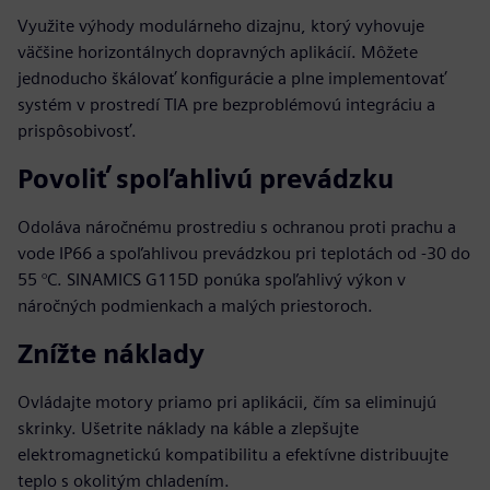
Využite výhody modulárneho dizajnu, ktorý vyhovuje
väčšine horizontálnych dopravných aplikácií. Môžete
jednoducho škálovať konfigurácie a plne implementovať
systém v prostredí TIA pre bezproblémovú integráciu a
prispôsobivosť.
Povoliť spoľahlivú prevádzku
Odoláva náročnému prostrediu s ochranou proti prachu a
vode IP66 a spoľahlivou prevádzkou pri teplotách od -30 do
55 °C. SINAMICS G115D ponúka spoľahlivý výkon v
náročných podmienkach a malých priestoroch.
Znížte náklady
Ovládajte motory priamo pri aplikácii, čím sa eliminujú
skrinky. Ušetrite náklady na káble a zlepšujte
elektromagnetickú kompatibilitu a efektívne distribuujte
teplo s okolitým chladením.