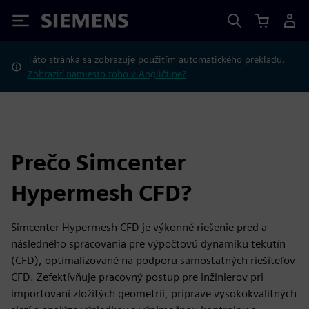
Siemens
Táto stránka sa zobrazuje použitím automatického prekladu.
Zobraziť namiesto toho v Angličtine?
Prečo Simcenter
Hypermesh CFD?
Simcenter Hypermesh CFD je výkonné riešenie pred a
následného spracovania pre výpočtovú dynamiku tekutín
(CFD), optimalizované na podporu samostatných riešiteľov
CFD. Zefektívňuje pracovný postup pre inžinierov pri
importovaní zložitých geometrií, príprave vysokokvalitných