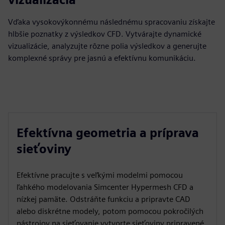
Vďaka vysokovýkonnému následnému spracovaniu získajte
hlbšie poznatky z výsledkov CFD. Vytvárajte dynamické
vizualizácie, analyzujte rôzne polia výsledkov a generujte
komplexné správy pre jasnú a efektívnu komunikáciu.
Efektívna geometria a príprava
sieťoviny
Efektívne pracujte s veľkými modelmi pomocou
ľahkého modelovania Simcenter Hypermesh CFD a
nízkej pamäte. Odstráňte funkciu a pripravte CAD
alebo diskrétne modely, potom pomocou pokročilých
nástrojov na sieťovanie vytvorte sieťoviny pripravené