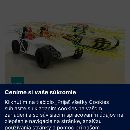
FLUIDS AND THERMAL
Simcenter STAR-CCM+ software
Improve product performance with multiphysics
computational fluid dynamics (CFD) software for