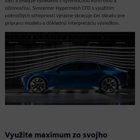
sietí a analýze výsledkov s výnimočnou kontrolou a
účinnosťou. Simcenter Hypermesh CFD s využitím
pokročilých schopností výrazne skracuje čas obratu pre
prípravu modelu a dôkladnú interpretáciu výsledkov.
Využite maximum zo svojho