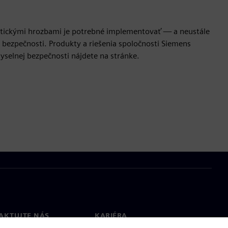
rnetickými hrozbami je potrebné implementovať — a neustále
 bezpečnosti. Produkty a riešenia spoločnosti Siemens
myselnej bezpečnosti nájdete na stránke.
AKTUJTE NÁS
KARIÉRA