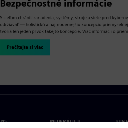
Bezpečnostné informácie
S cieľom chrániť zariadenia, systémy, stroje a siete pred kybe
udržiavať — holistickú a najmodernejšiu koncepciu priemyselnej
tvoria len jeden prvok takejto koncepcie. Viac informácií o prie
Prečítajte si viac
ENS
INFORMÁCIE O
KONT
SPOLOČNOSTI