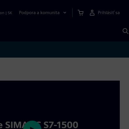
Podpora a komunita
Prihlásiť sa
ion
|
SK
V
p
S