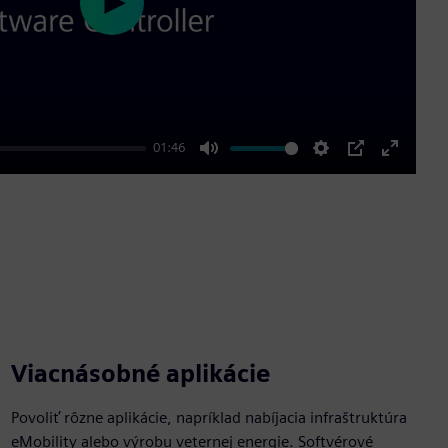
Play
01:46
Mute
Settings
PIP
Enter
fullscre
Viacnásobné aplikácie
Povoliť rôzne aplikácie, napríklad nabíjacia infraštruktúra
eMobility alebo výrobu veternej energie. Softvérové