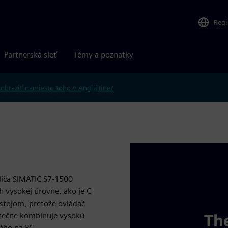
Reg
Partnerská sieť
Témy a poznatky
obraziť namiesto toho v Angličtine?
diča SIMATIC S7-1500
h vysokej úrovne, ako je C
estojom, pretože ovládač
dinečne kombinuje vysokú
ného na PC.