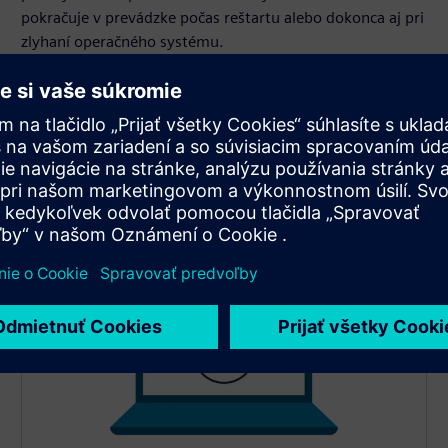
pokračuje v prevádzke počas reštartu alebo dokonca aj pri
zlyhaní operačného systému.