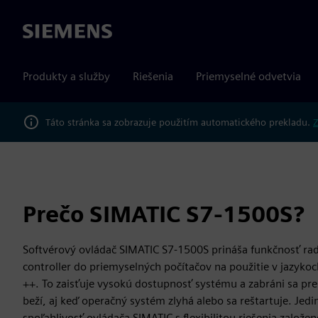
Siemens
Produkty a služby
Riešenia
Priemyselné odvetvia
Táto stránka sa zobrazuje použitím automatického prekladu.
Z
Prečo SIMATIC S7-1500S?
Softvérový ovládač SIMATIC S7-1500S prináša funkčnosť ra
controller do priemyselných počítačov na použitie v jazykoc
++. To zaisťuje vysokú dostupnosť systému a zabráni sa pr
beží, aj keď operačný systém zlyhá alebo sa reštartuje. Je
spoľahlivosť ovládača SIMATIC s flexibilitou riešenia založe