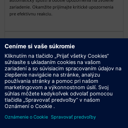
automaticky spustí a odošle upozornenia na zvolené
zariadenie. Okamžite prijímajte kritické upozornenia
pre efektívnu reakciu.
Integrácia Industrial Edge
Integrujte sa s aplikáciami Industrial Edge, ako sú
Performance Insight alebo Energy Manager. Spúšťajte
upozornenia z týchto aplikácií v rámci notifikátora, aby
ste vytvorili jednotné a responzívne prevádzkové
prostredie pre vaše zdroje.