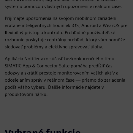
systému pomocou vlastných upozornení v reálnom čase.
Prijímajte upozornenia na svojom mobilnom zariadení
vrátane inteligentných hodiniek iOS, Android a WearOS pre
flexibilný prístup a kontrolu. Prehľadné používateľské
rozhranie poskytuje centrálny prehľad, ktorý vám pomôže
sledovať problémy a efektívne spravovať úlohy.
Aplikácia Notifier ako súčasť bezkonkurenčného tímu
SIMATIC App & Connector Suite pomáha predĺžiť čas
odozvy a skrátiť prestoje monitorovaním vašich aktív a
odosielaním správ v reálnom čase — priamo do zariadenia
podľa vášho výberu. Ďalšie informácie nájdete v
produktovom hárku.
Vybrané funkcie