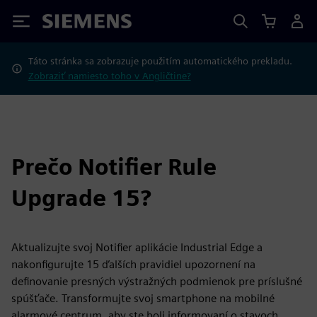
Siemens
Táto stránka sa zobrazuje použitím automatického prekladu.
Zobraziť namiesto toho v Angličtine?
Prečo Notifier Rule
Upgrade 15?
Aktualizujte svoj Notifier aplikácie Industrial Edge a
nakonfigurujte 15 ďalších pravidiel upozornení na
definovanie presných výstražných podmienok pre príslušné
spúšťače. Transformujte svoj smartphone na mobilné
alarmové centrum, aby ste boli informovaní o stavoch