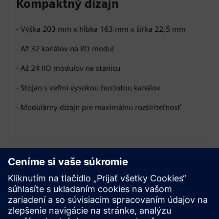
Kompaktný dizajn
- Výška 203 mm x hĺbka 163 mm x šírka 22,5 mm
- Až 32 kanálov na I/O modul
- Až 24 I/O modulov na stanicu
- Stojan s veľmi vysokou hustotou kanálov
- Modulárny dizajn pre maximálnu rozšíriteľnosť
Ďalšie zdroje