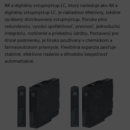
IM a digitálny vstup/výstup LC, ktorý nasleduje ako IM a
digitálny vstup/výstup LC, je nákladovo efektívny, lokálne
vyrábaný distribuovaný vstup/výstup. Ponúka plnú
redundanciu, vysokú spoľahlivosť, presnosť, jednoduchú
integráciu, rozšírenie a priebežnú údržbu. Postavený pre
drsné podmienky, je široko používaný v chemickom a
farmaceutickom priemysle. Flexibilná expanzia zaisťuje
stabilné, efektívne riadenie a dlhodobú bezpečnosť
automatizácie.