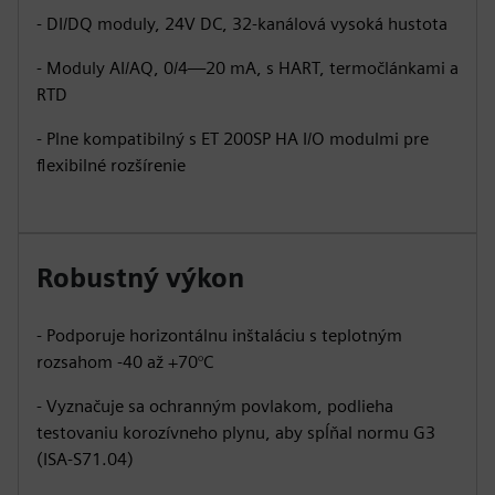
- DI/DQ moduly, 24V DC, 32-kanálová vysoká hustota
- Moduly AI/AQ, 0/4—20 mA, s HART, termočlánkami a
RTD
- Plne kompatibilný s ET 200SP HA I/O modulmi pre
flexibilné rozšírenie
Robustný výkon
- Podporuje horizontálnu inštaláciu s teplotným
rozsahom -40 až +70°C
- Vyznačuje sa ochranným povlakom, podlieha
testovaniu korozívneho plynu, aby spĺňal normu G3
(ISA-S71.04)