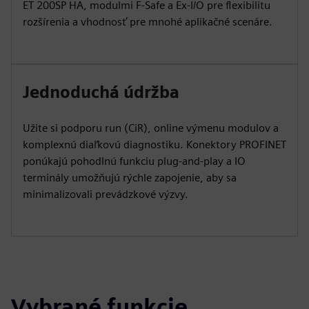
ET 200SP HA, modulmi F-Safe a Ex-I/O pre flexibilitu
rozšírenia a vhodnosť pre mnohé aplikačné scenáre.
Jednoduchá údržba
Užite si podporu run (CiR), online výmenu modulov a
komplexnú diaľkovú diagnostiku. Konektory PROFINET
ponúkajú pohodlnú funkciu plug-and-play a IO
terminály umožňujú rýchle zapojenie, aby sa
minimalizovali prevádzkové výzvy.
Vybrané funkcie