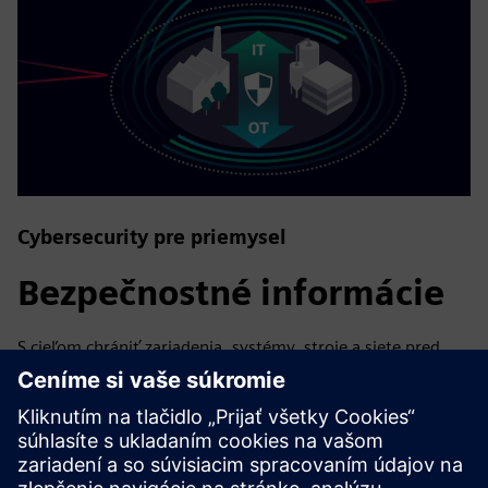
Cybersecurity pre priemysel
Bezpečnostné informácie
S cieľom chrániť zariadenia, systémy, stroje a siete pred
kybernetickými hrozbami je potrebné implementovať — a
neustále udržiavať — holistickú a najmodernejšiu
koncepciu priemyselnej bezpečnosti. Produkty a riešenia
spoločnosti Siemens tvoria len jeden prvok takejto
koncepcie. Viac informácií o priemyselnej bezpečnosti