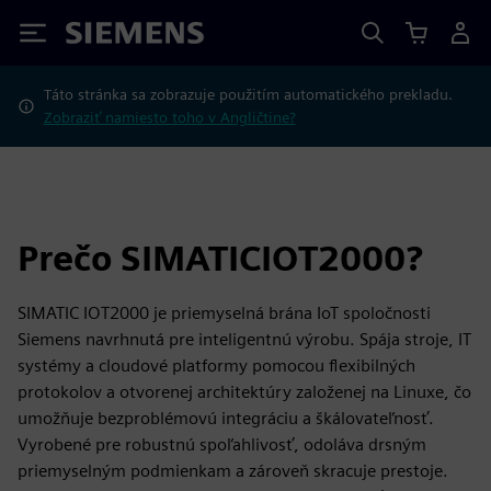
Siemens
Táto stránka sa zobrazuje použitím automatického prekladu.
Zobraziť namiesto toho v Angličtine?
Prečo SIMATICIOT2000?
SIMATIC IOT2000 je priemyselná brána IoT spoločnosti
Siemens navrhnutá pre inteligentnú výrobu. Spája stroje, IT
systémy a cloudové platformy pomocou flexibilných
protokolov a otvorenej architektúry založenej na Linuxe, čo
umožňuje bezproblémovú integráciu a škálovateľnosť.
Vyrobené pre robustnú spoľahlivosť, odoláva drsným
priemyselným podmienkam a zároveň skracuje prestoje.