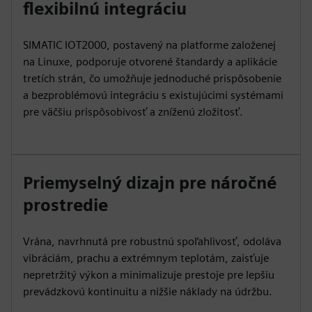
flexibilnú integráciu
SIMATIC IOT2000, postavený na platforme založenej
na Linuxe, podporuje otvorené štandardy a aplikácie
tretích strán, čo umožňuje jednoduché prispôsobenie
a bezproblémovú integráciu s existujúcimi systémami
pre väčšiu prispôsobivosť a zníženú zložitosť.
Priemyselný dizajn pre náročné
prostredie
Vrána, navrhnutá pre robustnú spoľahlivosť, odoláva
vibráciám, prachu a extrémnym teplotám, zaisťuje
nepretržitý výkon a minimalizuje prestoje pre lepšiu
prevádzkovú kontinuitu a nižšie náklady na údržbu.