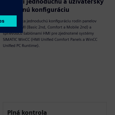
Užite si jednoduchú a užívateľsky
príjemnú konfiguráciu
Balík ponúka jednoduchú konfiguráciu rodín panelov
SIMATIC HMI (Basic 2nd, Comfort a Mobile 2nd) a
sprievodcu šablónami HMI pre zjednotené systémy
SIMATIC WinCC (HMI Unified Comfort Panels a WinCC
Unified PC Runtime).
Plná kontrola