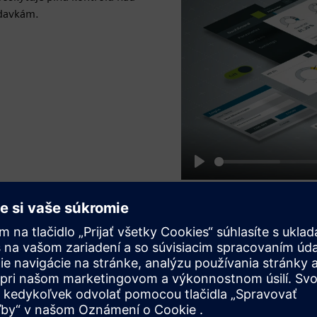
adavkám.
Play