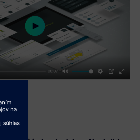
Play
00:07
Mute
Settings
PIP
Enter
fullscre