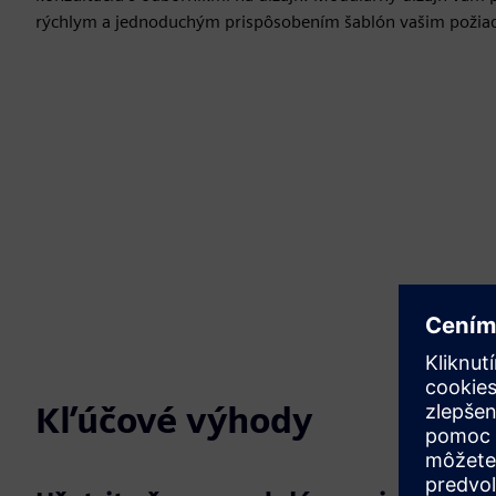
rýchlym a jednoduchým prispôsobením šablón vašim poži
Kľúčové výhody