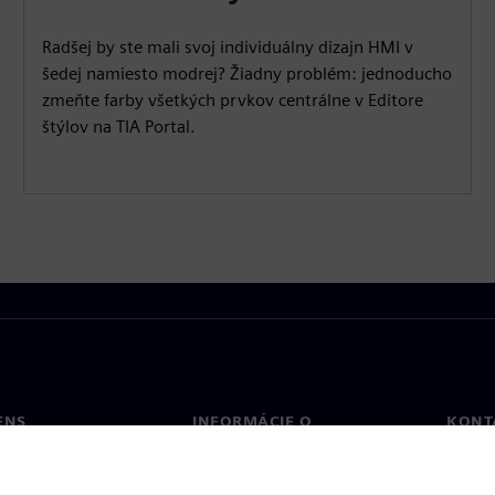
Radšej by ste mali svoj individuálny dizajn HMI v
šedej namiesto modrej? Žiadny problém: jednoducho
zmeňte farby všetkých prvkov centrálne v Editore
štýlov na TIA Portal.
ENS
INFORMÁCIE O
KONT
SPOLOČNOSTI
Konta
Spoločnosť