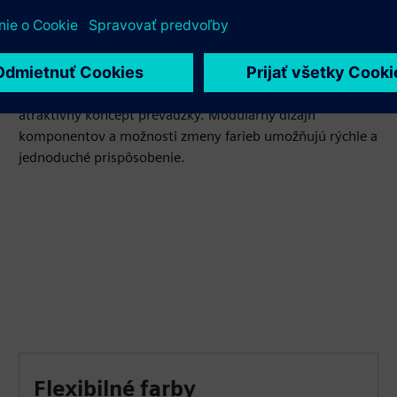
Urýchlite a zjednodušte proces
vývoja HMI
Získajte prístup k desiatkam prvkov, ktoré môžete rýchlo
skombinovať a vytvoriť moderný, užívateľsky prívetivý a
atraktívny koncept prevádzky. Modulárny dizajn
komponentov a možnosti zmeny farieb umožňujú rýchle a
jednoduché prispôsobenie.
Flexibilné farby