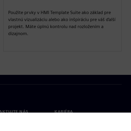
Použite prvky v HMI Template Suite ako základ pre
vlastnú vizualizáciu alebo ako inšpiráciu pre váš ďalší
projekt. Máte úplnú kontrolu nad rozložením a
dizajnom.
AKTUJTE NÁS
KARIÉRA
kt
Pracovné ponuky a kariéra