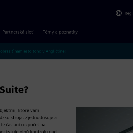
Reg
Partnerská sieť
Témy a poznatky
obraziť namiesto toho v Angličtine?
Suite?
objektmi, ktoré vám
dzku stroja. Zjednodušuje a
te čas ani rozpočet na
poskytuje plnú kontrolu nad