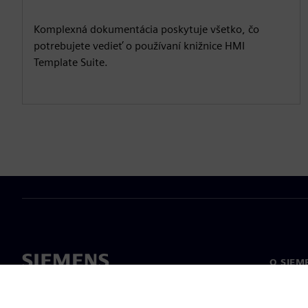
Komplexná dokumentácia poskytuje všetko, čo
potrebujete vedieť o používaní knižnice HMI
Template Suite.
O SIEM
O nás