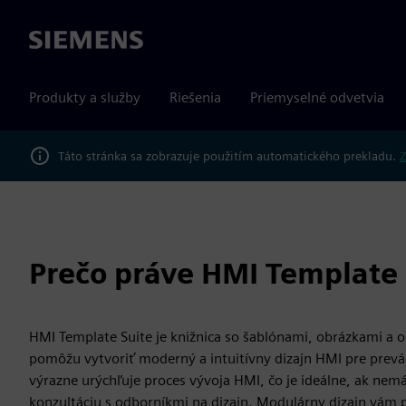
Siemens
Produkty a služby
Riešenia
Priemyselné odvetvia
Táto stránka sa zobrazuje použitím automatického prekladu.
Z
Prečo práve HMI Template 
HMI Template Suite je knižnica so šablónami, obrázkami a 
pomôžu vytvoriť moderný a intuitívny dizajn HMI pre prevá
výrazne urýchľuje proces vývoja HMI, čo je ideálne, ak nemá
konzultáciu s odborníkmi na dizajn. Modulárny dizajn vám 