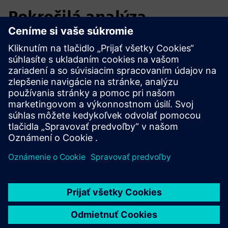
Pokročilá analýza
tolerancie poškodenia
Výzva: Analýza šírenia trhlín v zložitých zostavách pre
návrh a vyšetrovanie porúch v prevádzke.
Riešenie: Morfeo/Crack XFEM pre automatizované šírenie
3D únavových trhlín prostredníctvom funkcií levelset.
Výsledky: Automatizovaná predikcia dráhy trhlín, faktory
intenzity napätia, manipulácia s viacerými trhlinami.