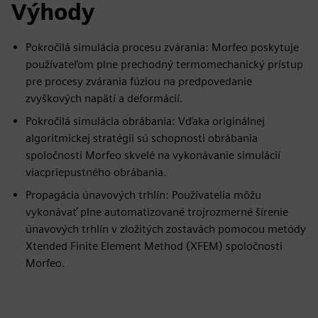
Výhody
Pokročilá simulácia procesu zvárania: Morfeo poskytuje
používateľom plne prechodný termomechanický prístup
pre procesy zvárania fúziou na predpovedanie
zvyškových napätí a deformácií.
Pokročilá simulácia obrábania: Vďaka originálnej
algoritmickej stratégii sú schopnosti obrábania
spoločnosti Morfeo skvelé na vykonávanie simulácií
viacpriepustného obrábania.
Propagácia únavových trhlín: Používatelia môžu
vykonávať plne automatizované trojrozmerné šírenie
únavových trhlín v zložitých zostavách pomocou metódy
Xtended Finite Element Method (XFEM) spoločnosti
Morfeo.