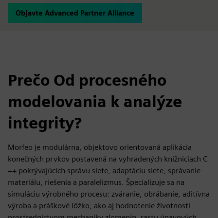
Objavte Advanced Partner Alliance
Prečo Od procesného
modelovania k analýze
integrity?
Morfeo je modulárna, objektovo orientovaná aplikácia
konečných prvkov postavená na vyhradených knižniciach C
++ pokrývajúcich správu siete, adaptáciu siete, správanie
materiálu, riešenia a paralelizmus. Špecializuje sa na
simuláciu výrobného procesu: zváranie, obrábanie, aditívna
výroba a práškové lôžko, ako aj hodnotenie životnosti
prostredníctvom mechaniky zlomenín, rastu únavových