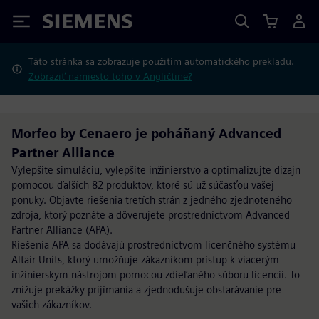
Siemens
Táto stránka sa zobrazuje použitím automatického prekladu.
Zobraziť namiesto toho v Angličtine?
Morfeo by Cenaero je poháňaný Advanced
Partner Alliance
Vylepšite simuláciu, vylepšite inžinierstvo a optimalizujte dizajn
pomocou ďalších 82 produktov, ktoré sú už súčasťou vašej
ponuky. Objavte riešenia tretích strán z jedného zjednoteného
zdroja, ktorý poznáte a dôverujete prostredníctvom Advanced
Partner Alliance (APA).
Riešenia APA sa dodávajú prostredníctvom licenčného systému
Altair Units, ktorý umožňuje zákazníkom prístup k viacerým
inžinierskym nástrojom pomocou zdieľaného súboru licencií. To
znižuje prekážky prijímania a zjednodušuje obstarávanie pre
vašich zákazníkov.