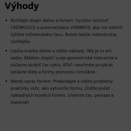
Výhody
Rýchlejší dizajn dielov a foriem: Využite rýchlosť
CADMOULD a automatizáciu VARIMOS, aby ste ušetrili
týždne inžinierskeho času. Robte lepšie rozhodnutia,
rýchlejšie.
Lepšia kvalita dielov a nižšie náklady: Nie je to ani -
alebo. Môžete zlepšiť svoje geometrické tolerancie a
súčasne skrátiť čas cyklu. Kľúč: navrhnite prvýkrát
správne diely a formy pomocou simulácie.
Menej opráv foriem: Predvídajte a riešte problémy
prakticky skôr, ako vytvoríte formu. Znížte počet
nákladných korekcií foriem. Ušetrite čas, peniaze a
materiál!