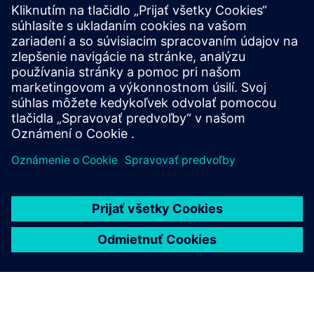
Výzva: Orientácia vlákien v plnených materiáloch vytvára
anizotropné účinky na zmršťovanie, deformáciu a
mechanický výkon.
Riešenie: Orientácia vlákien CADMOULD a simulácia
zmršťovania/deformácie predpovedala správanie dielu.
Výsledky: Simulácia zodpovedala meraniam v reálnom
svete a potvrdzuje presnosť.