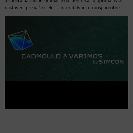
a spúšťa paralelné simulácie na identifikáciu optimálnych
nastavení pre vaše ciele — interaktívne a transparentne.