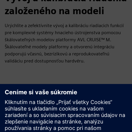
založeného na modeli
Urýchlite a zefektívnite vývoj a kalibráciu riadiacich funkcií
pre komplexné systémy hnacieho ústrojenstva pomocou
škálovateľných modelov platformy AVL CRUISE™ M.
Škálovateľné modely platformy a otvorenú integráciu
podporujú včasnú, bezrizikovú a reprodukovateľnú
validáciu pred dostupnosťou hardvéru.
Preskúmajte Zdroje a
Súvisiace Produkty
Doplňujúce Informácie a Zdroje