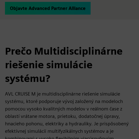
Objavte Advanced Partner Alliance
Prečo Multidisciplinárne
riešenie simulácie
systému?
AVL CRUISE M je multidisciplinárne riešenie simulácie
systému, ktoré podporuje vývoj založený na modeloch
pomocou vysoko kvalitných modelov v reálnom čase z
oblastí vrátane motora, prietoku, dodatočnej úpravy,
hnacieho pohonu, elektriky a hydrauliky. Je prispôsobený
efektívnej simulácii multifyzikálnych systémov a je
kombinovaný s vysoko flexibilným viacúrovňovým