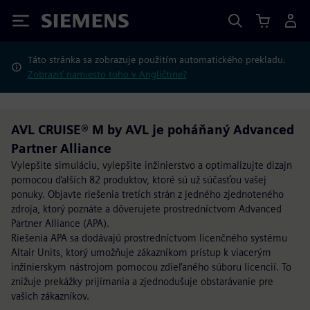
Siemens
Táto stránka sa zobrazuje použitím automatického prekladu.
Zobraziť namiesto toho v Angličtine?
AVL CRUISE® M by AVL je poháňaný Advanced
Partner Alliance
Vylepšite simuláciu, vylepšite inžinierstvo a optimalizujte dizajn
pomocou ďalších 82 produktov, ktoré sú už súčasťou vašej
ponuky. Objavte riešenia tretích strán z jedného zjednoteného
zdroja, ktorý poznáte a dôverujete prostredníctvom Advanced
Partner Alliance (APA).
Riešenia APA sa dodávajú prostredníctvom licenčného systému
Altair Units, ktorý umožňuje zákazníkom prístup k viacerým
inžinierskym nástrojom pomocou zdieľaného súboru licencií. To
znižuje prekážky prijímania a zjednodušuje obstarávanie pre
vašich zákazníkov.