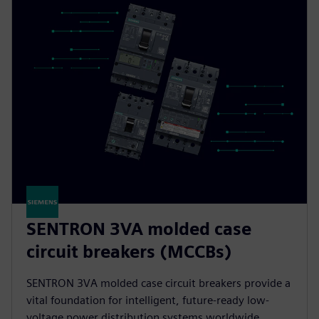
SENTRON 3VA molded case
circuit breakers (MCCBs)
SENTRON 3VA molded case circuit breakers provide a
vital foundation for intelligent, future-ready low-
voltage power distribution systems worldwide.