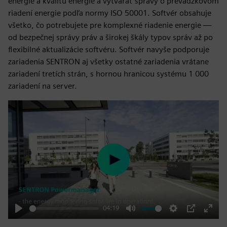
energie a kvalitu energie a vytvárať správy o prevádzkovom
riadení energie podľa normy ISO 50001. Softvér obsahuje
všetko, čo potrebujete pre komplexné riadenie energie —
od bezpečnej správy práv a širokej škály typov správ až po
flexibilné aktualizácie softvéru. Softvér navyše podporuje
zariadenia SENTRON aj všetky ostatné zariadenia vrátane
zariadení tretích strán, s hornou hranicou systému 1 000
zariadení na server.
Play
04:19
Play
Mute
Settings
PIP
Enter