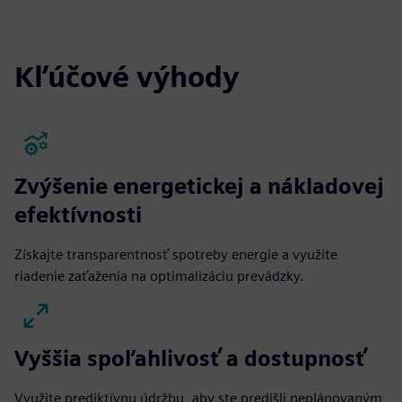
fulls
Kľúčové výhody
Zvýšenie energetickej a nákladovej
efektívnosti
Získajte transparentnosť spotreby energie a využite
riadenie zaťaženia na optimalizáciu prevádzky.
Vyššia spoľahlivosť a dostupnosť
Využite prediktívnu údržbu, aby ste predišli neplánovaným