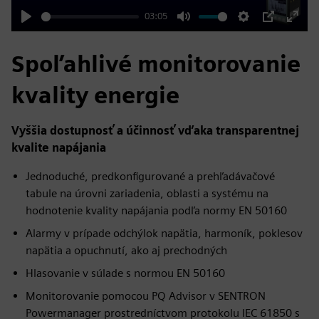
03:05
Play
Mute
Settings
PIP
Enter
fulls
Spoľahlivé monitorovanie
kvality energie
Vyššia dostupnosť a účinnosť vďaka transparentnej
kvalite napájania
Jednoduché, predkonfigurované a prehľadávačové
tabule na úrovni zariadenia, oblasti a systému na
hodnotenie kvality napájania podľa normy EN 50160
Alarmy v prípade odchýlok napätia, harmoník, poklesov
napätia a opuchnutí, ako aj prechodných
Hlasovanie v súlade s normou EN 50160
Monitorovanie pomocou PQ Advisor v SENTRON
Powermanager prostredníctvom protokolu IEC 61850 s