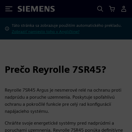
Siemens
Táto stránka sa zobrazuje použitím automatického prekladu.
Zobraziť namiesto toho v Angličtine?
Prečo Reyrolle 7SR45?
Reyrolle 7SR45 Argus je nesmerové relé na ochranu proti
nadprúdu a poruche uzemnenia. Poskytuje spoľahlivú
ochranu a pokročilé funkcie pre celý rad konfigurácií
napájacieho systému.
Chráňte svoje energetické systémy pred nadprúdmi a
poruchami uzemnenia. Reyrolle 7SR45 ponúka definitívne