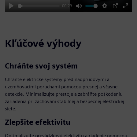
00:29
Play
Mute
Settings
PIP
Enter
fulls
Kľúčové výhody
Chráňte svoj systém
Chráňte elektrické systémy pred nadprúdovými a
uzemňovacími poruchami pomocou presnej a včasnej
detekcie. Minimalizujte prestoje a zabráňte poškodeniu
zariadenia pri zachovaní stabilnej a bezpečnej elektrickej
siete.
Zlepšite efektivitu
Optimalizujte prevádzkovú efektivitu a riadenie pomocou