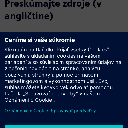
Preskúmajte zdroje (v
angličtine)
Súbory na stiahnutie
Profil Reyrolle 7SR45
katalóg Reyrolle 7SR45
Špecifikácie obstarávania
Sieportál
Reyrolle 7SR45 na SiePortal