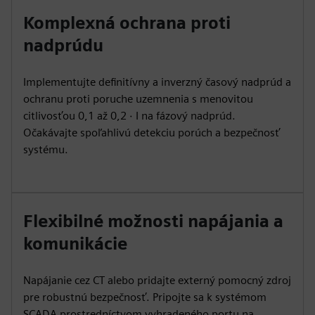
Komplexná ochrana proti
nadprúdu
Implementujte definitívny a inverzný časový nadprúd a
ochranu proti poruche uzemnenia s menovitou
citlivosťou 0,1 až 0,2 ⋅ I na fázový nadprúd.
Očakávajte spoľahlivú detekciu porúch a bezpečnosť
systému.
Flexibilné možnosti napájania a
komunikácie
Napájanie cez CT alebo pridajte externý pomocný zdroj
pre robustnú bezpečnosť. Pripojte sa k systémom
SCADA prostredníctvom vyhradeného portu na