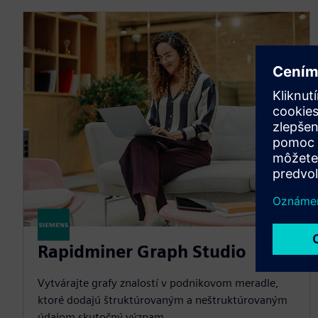
Rapidminer Graph Studio
Vytvárajte grafy znalostí v podnikovom meradle,
ktoré dodajú štruktúrovaným a neštruktúrovaným
údajom skutočný význam.