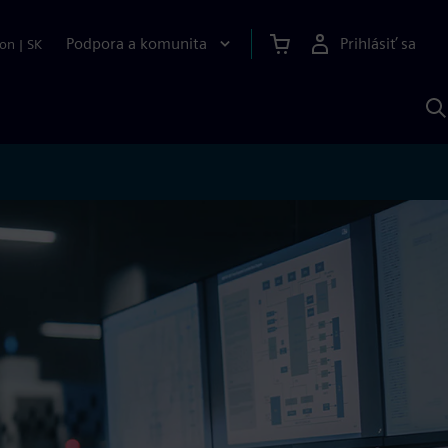
Podpora a komunita
Prihlásiť sa
ion
|
SK
V
p
S