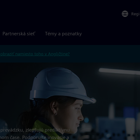
Reg
Partnerská sieť
Témy a poznatky
obraziť namiesto toho v Angličtine?
 prevádzku, zlepšujú prediktívnu
om čase. Podporujte inovácie a