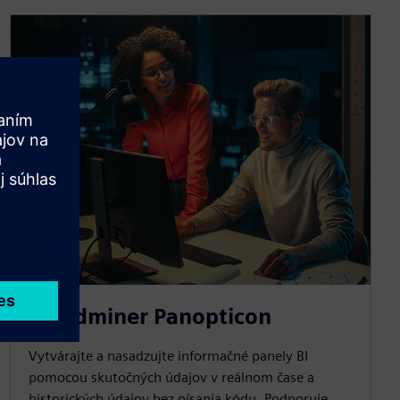
Rapidminer Panopticon
Vytvárajte a nasadzujte informačné panely BI
pomocou skutočných údajov v reálnom čase a
historických údajov bez písania kódu. Podporuje