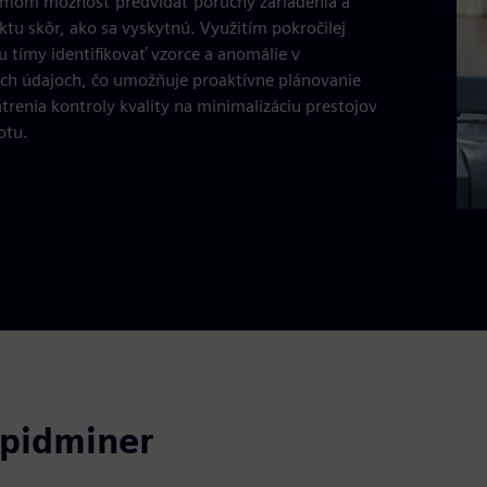
tímom možnosť predvídať poruchy zariadenia a
tu skôr, ako sa vyskytnú. Využitím pokročilej
 tímy identifikovať vzorce a anomálie v
ch údajoch, čo umožňuje proaktívne plánovanie
trenia kontroly kvality na minimalizáciu prestojov
otu.
apidminer