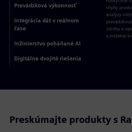
Poskytnite 
Prevádzková výkonnosť
chyby produk
analýzy môžu
Integrácia dát v reálnom
prevádzkový
čase
údržby a opa
a zníženie šr
Inžinierstvo poháňané AI
Digitálne dvojité riešenia
Preskúmajte produkty s R