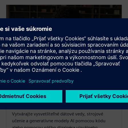
Rapidminer AI Studio
Vytvárajte vysvetliteľné dátové vedy, strojové
učenie a generatívne modely AI pomocou kódu
alebo pomocou nášho dizajnéra vizuálneho