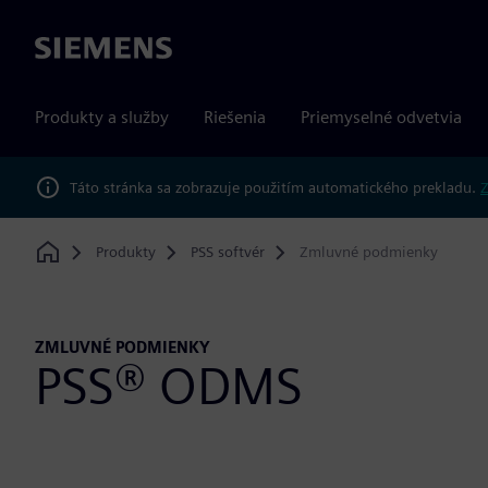
Siemens
Produkty a služby
Riešenia
Priemyselné odvetvia
Táto stránka sa zobrazuje použitím automatického prekladu.
Z
Produkty
PSS softvér
Zmluvné podmienky
Home
ZMLUVNÉ PODMIENKY
PSS® ODMS