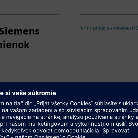
 Siemens
Terms predaja spoločnosti
mienok
Produktový list PSS® ODMS
Plán údržby a podpory