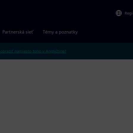
Reg
Partnerská sieť
Témy a poznatky
obraziť namiesto toho v Angličtine?