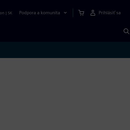
Podpora a komunita
Prihlásiť sa
ion
|
SK
V
p
S