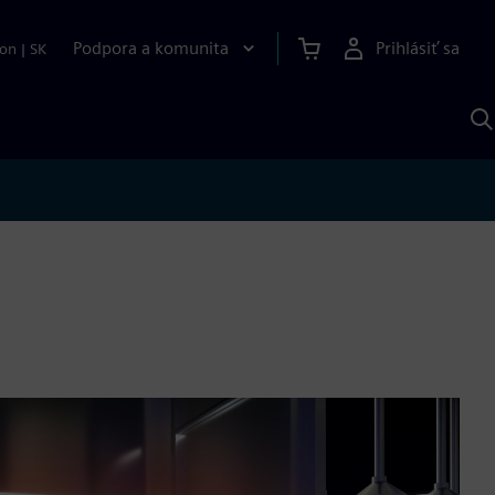
Podpora a komunita
Prihlásiť sa
ion
|
SK
V
p
S