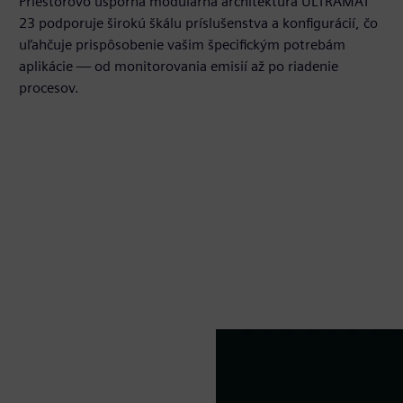
Priestorovo úsporná modulárna architektúra ULTRAMAT
23 podporuje širokú škálu príslušenstva a konfigurácií, čo
uľahčuje prispôsobenie vašim špecifickým potrebám
aplikácie — od monitorovania emisií až po riadenie
procesov.