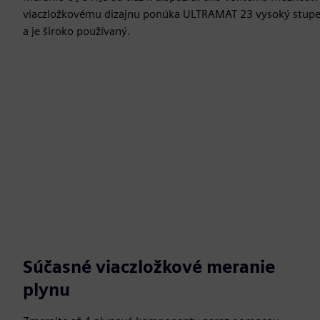
viaczložkovému dizajnu ponúka ULTRAMAT 23 vysoký stupeň
a je široko používaný.
Súčasné viaczložkové meranie
plynu