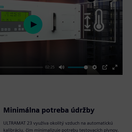
Play
02:25
Mute
Settings
PIP
Enter
fullscre
Minimálna potreba údržby
ULTRAMAT 23 využíva okolitý vzduch na automatickú
kalibráciu, čím minimalizuje potrebu testovacích plynov.