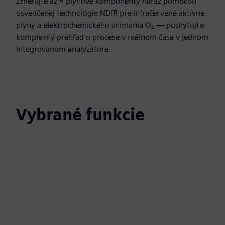
Zmerajte až 4 plynové komponenty naraz pomocou
osvedčenej technológie NDIR pre infračervené aktívne
plyny a elektrochemického snímania O₂ — poskytujte
komplexný prehľad o procese v reálnom čase v jednom
integrovanom analyzátore.
Vybrané funkcie