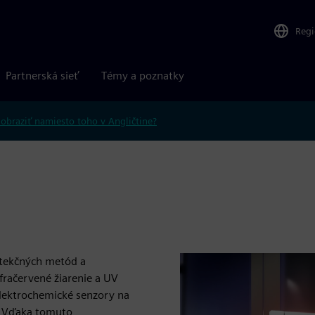
Reg
Partnerská sieť
Témy a poznatky
obraziť namiesto toho v Angličtine?
tekčných metód a
nfračervené žiarenie a UV
Elektrochemické senzory na
ť. Vďaka tomuto