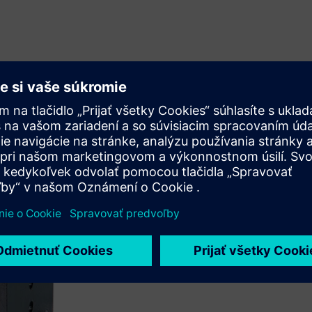
Vysoká selektivi
Viacvrstvové detektory podpor
Meracie kyvety sú robustné, o
poruchami pri príprave vzork
senzor určuje referenčnú prem
bioplynové zariadenia.