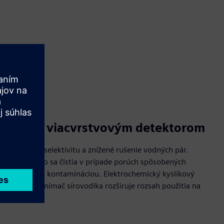
ta vďaka viacvrstvovým detektorom
ujú vysokú selektivitu a znížené rušenie vodných pár.
dolné a ľahko sa čistia v prípade porúch spôsobených
y a následnou kontamináciou. Elektrochemický kyslíkový
ennú O2 a snímač sírovodíka rozširuje rozsah použitia na