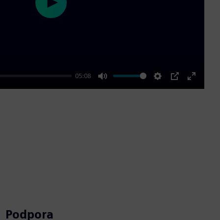
Play
05:08
Mute
Settings
PIP
Enter
fullscre
Podpora