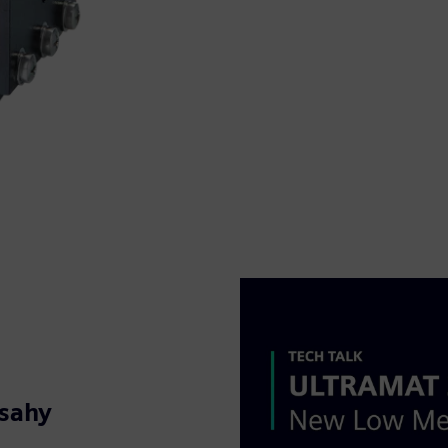
zsahy