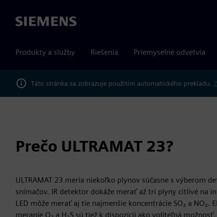
Siemens
Produkty a služby
Riešenia
Priemyselné odvetvia
Táto stránka sa zobrazuje použitím automatického prekladu.
Z
Prečo ULTRAMAT 23?
ULTRAMAT 23 meria niekoľko plynov súčasne s výberom de
snímačov. IR detektor dokáže merať až tri plyny citlivé na i
LED môže merať aj tie najmenšie koncentrácie SO₂ a NO₂. 
meranie O₂ a H₂S sú tiež k dispozícii ako voliteľná možnos