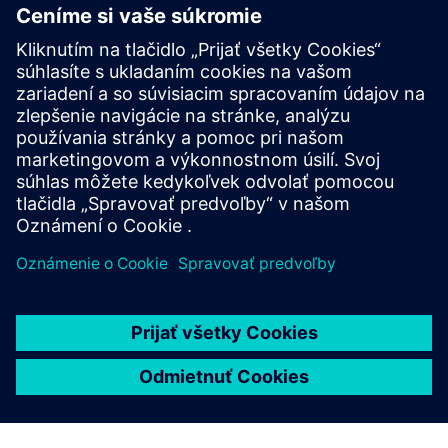
a ďalšie.
Preskúmajte zdroje
Staňte sa partnerom
Pozrite sa na našich súčasných partnerov a potom sa
prihláste, aby ste sa jedným z nich stali.