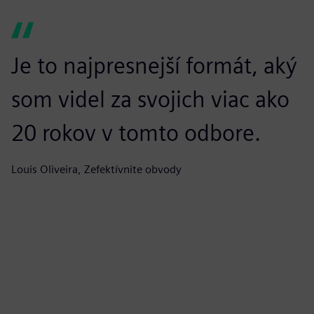
Je to najpresnejší formát, aký
O
som videl za svojich viac ako
z
20 rokov v tomto odbore.
P
Louis Oliveira, Zefektívnite obvody
Ju