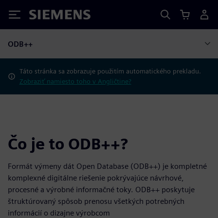
Siemens
ODB++
Táto stránka sa zobrazuje použitím automatického prekladu.
Zobraziť namiesto toho v Angličtine?
Čo je to ODB++?
Formát výmeny dát Open Database (ODB++) je kompletné
komplexné digitálne riešenie pokrývajúce návrhové,
procesné a výrobné informačné toky. ODB++ poskytuje
štruktúrovaný spôsob prenosu všetkých potrebných
informácií o dizajne výrobcom