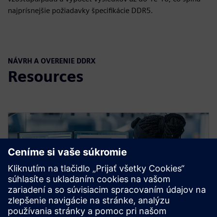
najprísnejšie požiadavky špecifikácie DDR5.
NÁVRH A OVERENIE DDRX
Resources