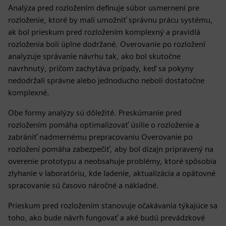
Analýza pred rozložením definuje súbor usmernení pre
rozloženie, ktoré by mali umožniť správnu prácu systému,
ak bol prieskum pred rozložením komplexný a pravidlá
rozloženia boli úplne dodržané. Overovanie po rozložení
analyzuje správanie návrhu tak, ako bol skutočne
navrhnutý, pričom zachytáva prípady, keď sa pokyny
nedodržali správne alebo jednoducho neboli dostatočne
komplexné.
Obe formy analýzy sú dôležité. Preskúmanie pred
rozložením pomáha optimalizovať úsilie o rozloženie a
zabrániť nadmernému prepracovaniu Overovanie po
rozložení pomáha zabezpečiť, aby bol dizajn pripravený na
overenie prototypu a neobsahuje problémy, ktoré spôsobia
zlyhanie v laboratóriu, kde ladenie, aktualizácia a opätovné
spracovanie sú časovo náročné a nákladné.
Prieskum pred rozložením stanovuje očakávania týkajúce sa
toho, ako bude návrh fungovať a aké budú prevádzkové