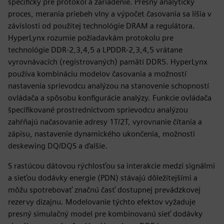
špecifický pre protokol a zariadenie. Presný analytický
proces, merania priebeh vlny a výpočet časovania sa líšia v
závislosti od použitej technológie DRAM a regulátora.
HyperLynx rozumie požiadavkám protokolu pre
technológie DDR-2,3,4,5 a LPDDR-2,3,4,5 vrátane
vyrovnávacích (registrovaných) pamätí DDR5. HyperLynx
používa kombináciu modelov časovania a možností
nastavenia sprievodcu analýzou na stanovenie schopností
ovládača a spôsobu konfigurácie analýzy. Funkcie ovládača
špecifikované prostredníctvom sprievodcu analýzou
zahŕňajú načasovanie adresy 1T/2T, vyrovnanie čítania a
zápisu, nastavenie dynamického ukončenia, možnosti
deskewing DQ/DQS a ďalšie.
S rastúcou dátovou rýchlosťou sa interakcie medzi signálmi
a sieťou dodávky energie (PDN) stávajú dôležitejšími a
môžu spotrebovať značnú časť dostupnej prevádzkovej
rezervy dizajnu. Modelovanie týchto efektov vyžaduje
presný simulačný model pre kombinovanú sieť dodávky