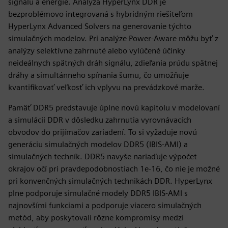
signálu a energie. Analýza HyperLynx DDR je
bezproblémovo integrovaná s hybridným riešiteľom
HyperLynx Advanced Solvers na generovanie týchto
simulačných modelov. Pri analýze Power-Aware môžu byť z
analýzy selektívne zahrnuté alebo vylúčené účinky
neideálnych spätných dráh signálu, zdieľania prúdu spätnej
dráhy a simultánneho spínania šumu, čo umožňuje
kvantifikovať veľkosť ich vplyvu na prevádzkové marže.
Pamäť DDR5 predstavuje úplne novú kapitolu v modelovaní
a simulácii DDR v dôsledku zahrnutia vyrovnávacích
obvodov do prijímačov zariadení. To si vyžaduje novú
generáciu simulačných modelov DDR5 (IBIS-AMI) a
simulačných techník. DDR5 navyše nariaďuje výpočet
okrajov očí pri pravdepodobnostiach 1e-16, čo nie je možné
pri konvenčných simulačných technikách DDR. HyperLynx
plne podporuje simulačné modely DDR5 IBIS-AMI s
najnovšími funkciami a podporuje viacero simulačných
metód, aby poskytovali rôzne kompromisy medzi