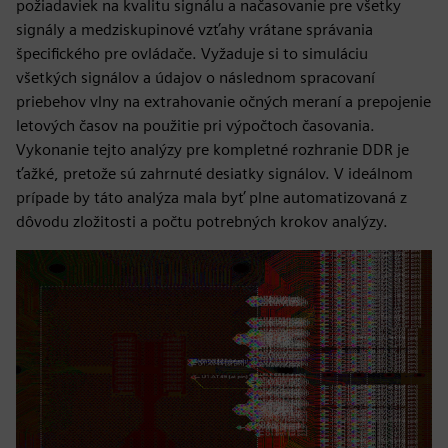
požiadaviek na kvalitu signálu a načasovanie pre všetky
signály a medziskupinové vzťahy vrátane správania
špecifického pre ovládače. Vyžaduje si to simuláciu
všetkých signálov a údajov o následnom spracovaní
priebehov vlny na extrahovanie očných meraní a prepojenie
letových časov na použitie pri výpočtoch časovania.
Vykonanie tejto analýzy pre kompletné rozhranie DDR je
ťažké, pretože sú zahrnuté desiatky signálov. V ideálnom
prípade by táto analýza mala byť plne automatizovaná z
dôvodu zložitosti a počtu potrebných krokov analýzy.