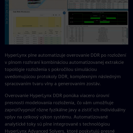
HyperLynx plne automatizuje overovanie DDR po rozložení
v plnom rozhraní kombináciou automatizovanej extrakcie
topológie rozloženia s pokročilou simuláciou
uvedomujúcou protokoly DDR, komplexným následným
spracovaním tvaru vlny a generovaním zostáv.
Overovanie HyperLynx DDR ponúka viacero úrovní
presnosti modelovania rozloženia, čo vám umožňuje
zapnúť/vypnúť rôzne fyzikálne javy a zistiť ich individuálny
vplyv na celkový výkon systému. Automatizované
analytické toky sú plne integrované s technológiou
HyperLynx Advanced Solvers, ktoré poskytujú presné