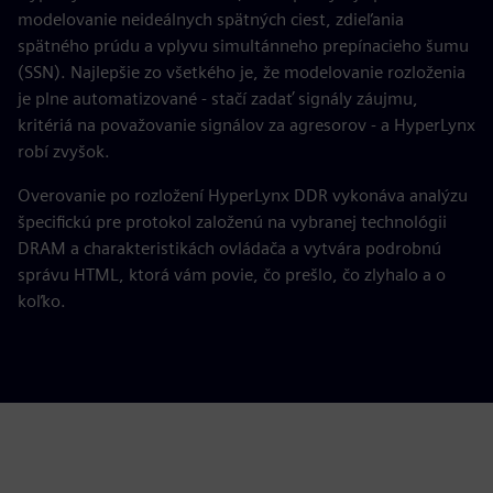
modelovanie neideálnych spätných ciest, zdieľania
spätného prúdu a vplyvu simultánneho prepínacieho šumu
(SSN). Najlepšie zo všetkého je, že modelovanie rozloženia
je plne automatizované - stačí zadať signály záujmu,
kritériá na považovanie signálov za agresorov - a HyperLynx
robí zvyšok.
Overovanie po rozložení HyperLynx DDR vykonáva analýzu
špecifickú pre protokol založenú na vybranej technológii
DRAM a charakteristikách ovládača a vytvára podrobnú
správu HTML, ktorá vám povie, čo prešlo, čo zlyhalo a o
koľko.