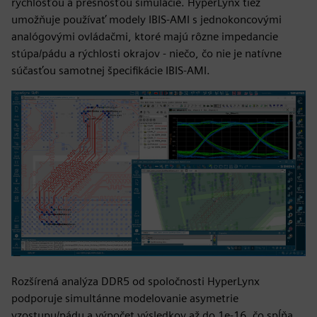
rýchlosťou a presnosťou simulácie. HyperLynx tiež
umožňuje používať modely IBIS-AMI s jednokoncovými
analógovými ovládačmi, ktoré majú rôzne impedancie
stúpa/pádu a rýchlosti okrajov - niečo, čo nie je natívne
súčasťou samotnej špecifikácie IBIS-AMI.
Rozšírená analýza DDR5 od spoločnosti HyperLynx
podporuje simultánne modelovanie asymetrie
vzostupu/pádu a výpočet výsledkov až do 1e-16, čo spĺňa