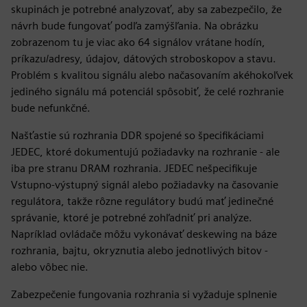
skupinách je potrebné analyzovať, aby sa zabezpečilo, že
návrh bude fungovať podľa zamýšľania. Na obrázku
zobrazenom tu je viac ako 64 signálov vrátane hodín,
príkazu/adresy, údajov, dátových stroboskopov a stavu.
Problém s kvalitou signálu alebo načasovaním akéhokoľvek
jediného signálu má potenciál spôsobiť, že celé rozhranie
bude nefunkčné.
Našťastie sú rozhrania DDR spojené so špecifikáciami
JEDEC, ktoré dokumentujú požiadavky na rozhranie - ale
iba pre stranu DRAM rozhrania. JEDEC nešpecifikuje
Vstupno-výstupný signál alebo požiadavky na časovanie
regulátora, takže rôzne regulátory budú mať jedinečné
správanie, ktoré je potrebné zohľadniť pri analýze.
Napríklad ovládače môžu vykonávať deskewing na báze
rozhrania, bajtu, okryznutia alebo jednotlivých bitov -
alebo vôbec nie.
Zabezpečenie fungovania rozhrania si vyžaduje splnenie