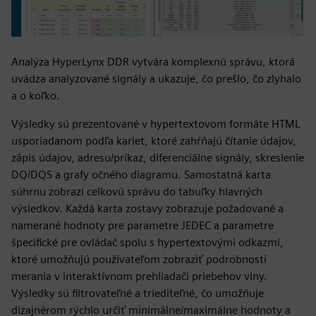
Analýza HyperLynx DDR vytvára komplexnú správu, ktorá
uvádza analyzované signály a ukazuje, čo prešlo, čo zlyhalo
a o koľko.
Výsledky sú prezentované v hypertextovom formáte HTML
usporiadanom podľa kariet, ktoré zahŕňajú čítanie údajov,
zápis údajov, adresu/príkaz, diferenciálne signály, skreslenie
DQ/DQS a grafy očného diagramu. Samostatná karta
súhrnu zobrazí celkovú správu do tabuľky hlavných
výsledkov. Každá karta zostavy zobrazuje požadované a
namerané hodnoty pre parametre JEDEC a parametre
špecifické pre ovládač spolu s hypertextovými odkazmi,
ktoré umožňujú používateľom zobraziť podrobnosti
merania v interaktívnom prehliadači priebehov vlny.
Výsledky sú filtrovateľné a triediteľné, čo umožňuje
dizajnérom rýchlo určiť minimálne/maximálne hodnoty a