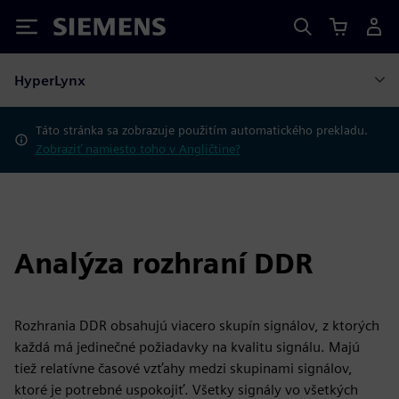
Siemens
HyperLynx
Táto stránka sa zobrazuje použitím automatického prekladu.
Zobraziť namiesto toho v Angličtine?
Analýza rozhraní DDR
Rozhrania DDR obsahujú viacero skupín signálov, z ktorých
každá má jedinečné požiadavky na kvalitu signálu. Majú
tiež relatívne časové vzťahy medzi skupinami signálov,
ktoré je potrebné uspokojiť. Všetky signály vo všetkých