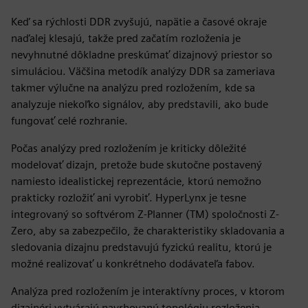
Keď sa rýchlosti DDR zvyšujú, napätie a časové okraje
naďalej klesajú, takže pred začatím rozloženia je
nevyhnutné dôkladne preskúmať dizajnový priestor so
simuláciou. Väčšina metodík analýzy DDR sa zameriava
takmer výlučne na analýzu pred rozložením, kde sa
analyzuje niekoľko signálov, aby predstavili, ako bude
fungovať celé rozhranie.
Počas analýzy pred rozložením je kriticky dôležité
modelovať dizajn, pretože bude skutočne postavený
namiesto idealistickej reprezentácie, ktorú nemožno
prakticky rozložiť ani vyrobiť. HyperLynx je tesne
integrovaný so softvérom Z-Planner (TM) spoločnosti Z-
Zero, aby sa zabezpečilo, že charakteristiky skladovania a
sledovania dizajnu predstavujú fyzickú realitu, ktorú je
možné realizovať u konkrétneho dodávateľa fabov.
Analýza pred rozložením je interaktívny proces, v ktorom
dizajnéri vytvárajú navrhovanú topológiu rozloženia,