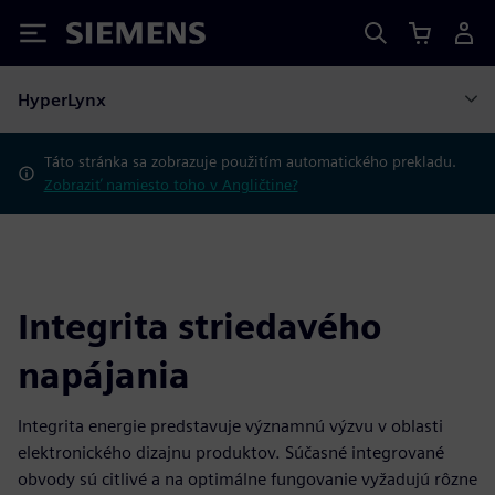
Siemens
HyperLynx
Táto stránka sa zobrazuje použitím automatického prekladu.
Zobraziť namiesto toho v Angličtine?
Integrita striedavého
napájania
Integrita energie predstavuje významnú výzvu v oblasti
elektronického dizajnu produktov. Súčasné integrované
obvody sú citlivé a na optimálne fungovanie vyžadujú rôzne