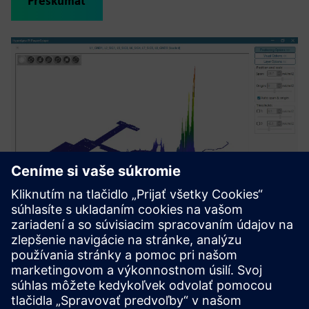
Preskúmať