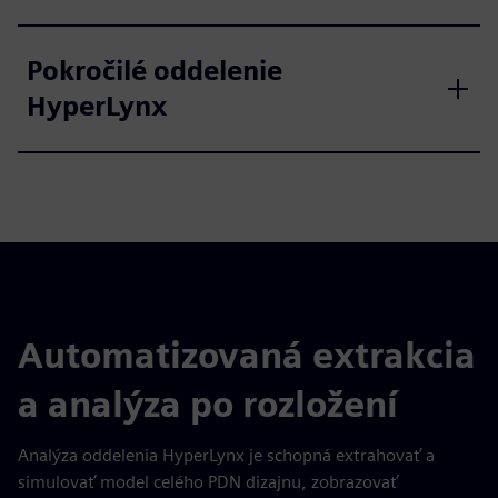
Pokročilé oddelenie
HyperLynx
Automatizovaná extrakcia
a analýza po rozložení
Analýza oddelenia HyperLynx je schopná extrahovať a
simulovať model celého PDN dizajnu, zobrazovať