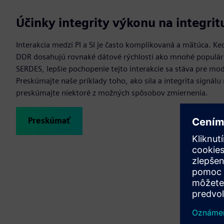
Účinky integrity výkonu na integrit
Interakcia medzi PI a SI je často komplikovaná a mätúca. K
DDR dosahujú rovnaké dátové rýchlosti ako mnohé populárn
SERDES, lepšie pochopenie tejto interakcie sa stáva pre m
Preskúmajte naše príklady toho, ako sila a integrita signálu
preskúmajte niektoré z možných spôsobov zmiernenia.
Preskúmať