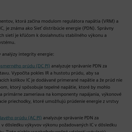
nentov, ktorá začína modulom regulátora napätia (VRM) a
IC, je známa ako Sieť distribúcie energie (PDN). Správny
ch sietí je kľúčom k dosiahnutiu stabilného výkonu a
systému.
 analýzy integrity energie:
nosmerného prúdu (DC PI)
analyzuje správanie PDN za
avu. Vypočíta pokles IR a hustotu prúdu, aby sa
acích kolíkov IC je dodávané primerané napätie a že prúd nie
om, ktorý spôsobuje tepelné napätie, ktoré by mohlo
 sa primárne zameriava na komponenty napájania, výkonové
vacie priechodky, ktoré umožňujú prúdenie energie z vrstvy
edavého prúdu (AC PI)
analyzuje správanie PDN za
v dôsledku výkyvov výkonu požadovaných IC v dôsledku
ity. Tieto rýchle vysokofrekvenčné udalosti vytvárajú