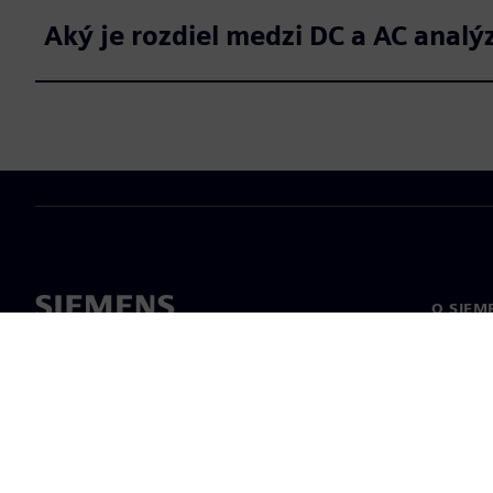
Aký je rozdiel medzi DC a AC analý
O SIEM
O nás
Vedenie
Novinky 