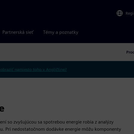
Reg
Partnerská sieť
Témy a poznatky
Pro
obraziť namiesto toho v Angličtine?
e
ojení so zvyšujúcou sa spotrebou energie robia z analýzy
ému. Pri nedostatočnom dodávke energie môžu komponenty