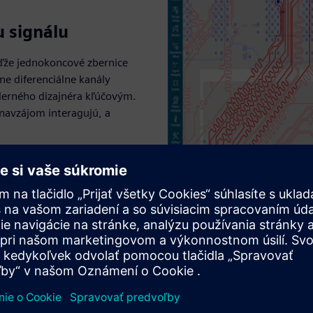
u signálu
eďže jednokoncové zbernice
e diferenciálne kanály
oderného dizajnéra kľúčovým.
 navzájom interagujú, a