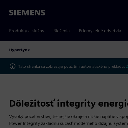
Siemens
Produkty a služby
Riešenia
Priemyselné odvetvia
HyperLynx
Táto stránka sa zobrazuje použitím automatického prekladu.
Z
Dôležitosť integrity energi
Vysoký počet vrstiev, tesnejšie okraje a nižšie napätie v sp
Power Integrity základnú súčasť moderného dizajnu syst