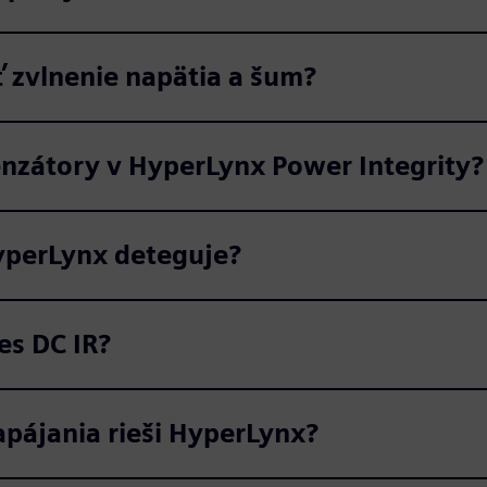
 zvlnenie napätia a šum?
zátory v HyperLynx Power Integrity?
HyperLynx deteguje?
es DC IR?
apájania rieši HyperLynx?