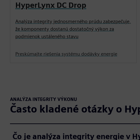
HyperLynx DC Drop
Analýza integrity jednosmerného prúdu zabezpečuje,
že komponenty dostanú dostatočný výkon za
podmienok ustáleného stavu
Preskúmajte riešenia systému dodávky energie
ANALÝZA INTEGRITY VÝKONU
Často kladené otázky o Hy
Čo je analýza integrity energie v 