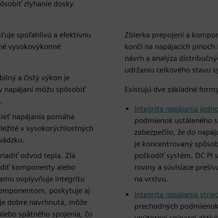
ôsobiť zlyhanie dosky.
ťuje spoľahlivú a efektívnu
Zbierka prepojení a kompo
šné vysokovýkonné
končí na napájacích pinoch 
návrh a analýza distribučný
udržaniu celkového stavu 
bilný a čistý výkon je
v napájaní môžu spôsobiť
Existujú dve základné formy
.
Integrita napájania jed
sieť napájania pomáha
podmienok ustáleného st
ôležité v vysokorýchlostných
zabezpečilo, že do napáj
vádzku.
je koncentrovaný spôsob
iadiť odvod tepla. Zlá
poškodiť systém. DC PI
kodiť komponenty alebo
roviny a súvisiace preší
iamo ovplyvňuje integritu
na vrstvu.
 komponentom, poskytuje aj
Integrita napájania stri
e je dobre navrhnutá, môže
prechodných podmienok 
alebo spätného spojenia, čo
vnútornej spínacej aktiv