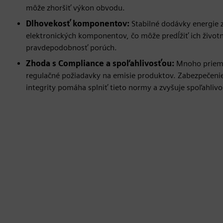
môže zhoršiť výkon obvodu.
Dlhovekosť komponentov:
Stabilné dodávky energie 
elektronických komponentov, čo môže predĺžiť ich životn
pravdepodobnosť porúch.
Zhoda s Compliance a spoľahlivosťou:
Mnoho priemy
regulačné požiadavky na emisie produktov. Zabezpečenie
integrity pomáha splniť tieto normy a zvyšuje spoľahli