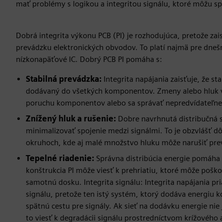
mať problémy s logikou a integritou signálu, ktoré môžu sp
Dobrá integrita výkonu PCB (PI) je rozhodujúca, pretože zais
prevádzku elektronických obvodov. To platí najmä pre dne
nízkonapäťové IC. Dobrý PCB PI pomáha s:
Stabilná prevádzka:
Integrita napájania zaisťuje, že sta
dodávaný do všetkých komponentov. Zmeny alebo hluk 
poruchu komponentov alebo sa správať nepredvídateľne
Znížený hluk a rušenie:
Dobre navrhnutá distribučná 
minimalizovať spojenie medzi signálmi. To je obzvlášť d
okruhoch, kde aj malé množstvo hluku môže narušiť pre
Tepelné riadenie:
Správna distribúcia energie pomáha r
konštrukcia PI môže viesť k prehriatiu, ktoré môže poš
samotnú dosku. Integrita signálu: Integrita napájania pr
signálu, pretože ten istý systém, ktorý dodáva energiu
spätnú cestu pre signály. Ak sieť na dodávku energie ni
to viesť k degradácii signálu prostredníctvom krížového 