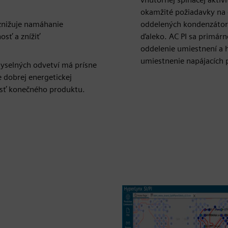
okamžité požiadavky na 
znižuje namáhanie
oddelených kondenzátorov
osť a znížiť
ďaleko. AC PI sa primárn
oddelenie umiestnení a 
umiestnenie napájacích p
selných odvetví má prísne
 dobrej energetickej
vosť konečného produktu.