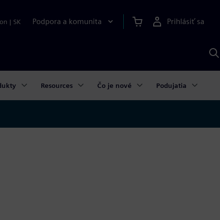
Podpora a komunita
Prihlásiť sa
ion
|
SK
V
p
S
dukty
Resources
Čo je nové
Podujatia