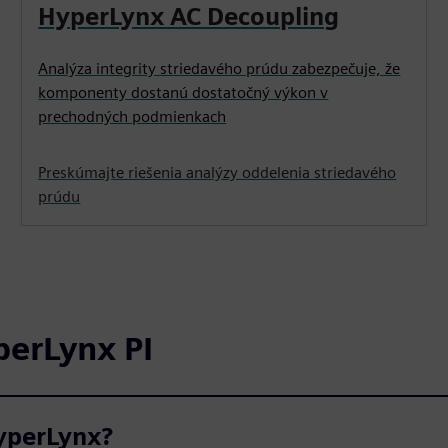
HyperLynx AC Decoupling
Analýza integrity striedavého prúdu zabezpečuje, že
komponenty dostanú dostatočný výkon v
prechodných podmienkach
Preskúmajte riešenia analýzy oddelenia striedavého
prúdu
perLynx PI
HyperLynx?