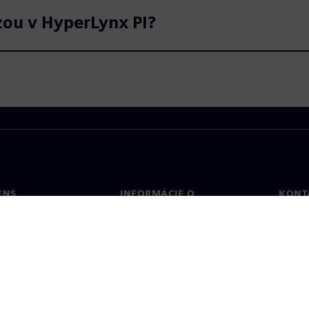
zou v HyperLynx PI?
ENS
INFORMÁCIE O
KONT
SPOLOČNOSTI
Konta
Spoločnosť
Poboč
Vzťahy s investormi
a tlač
Stratégia