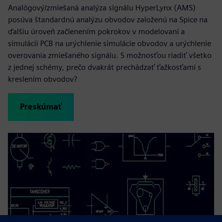
Analógový/zmiešaná analýza signálu HyperLynx (AMS)
posúva štandardnú analýzu obvodov založenú na Spice na
ďalšiu úroveň začlenením pokrokov v modelovaní a
simulácii PCB na urýchlenie simulácie obvodov a urýchlenie
overovania zmiešaného signálu. S možnosťou riadiť všetko
z jednej schémy, prečo dvakrát prechádzať ťažkosťami s
kreslením obvodov?
Preskúmať