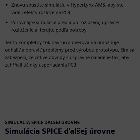
Znovu spustite simuláciu v HyperLynx AMS, aby ste
videli efekty rozloženia PCB
Porovnajte simulácie pred a po rozložení, upravte
rozloženie a iterujte podľa potreby
Tento kompletný tok návrhu a overovania umožňuje
odhaliť a opraviť problémy pred výrobou prototypu, čím sa
zabezpečí, že citlivé obvody sú správne naladené tak, aby
zahŕňali účinky usporiadania PCB.
SIMULÁCIA SPICE ĎALŠEJ ÚROVNE
Simulácia SPICE ďalšej úrovne