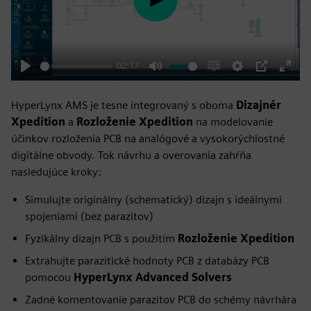
Play
02:17
Play
Mute
Enable
Settings
PIP
Enter
captions
fulls
HyperLynx AMS je tesne integrovaný s oboma
Dizajnér
Xpedition
a
Rozloženie Xpedition
na modelovanie
účinkov rozloženia PCB na analógové a vysokorýchlostné
digitálne obvody. Tok návrhu a overovania zahŕňa
nasledujúce kroky:
Simulujte originálny (schematický) dizajn s ideálnymi
spojeniami (bez parazitov)
Fyzikálny dizajn PCB s použitím
Rozloženie Xpedition
Extrahujte parazitické hodnoty PCB z databázy PCB
pomocou
HyperLynx Advanced Solvers
Zadné komentovanie parazitov PCB do schémy návrhára