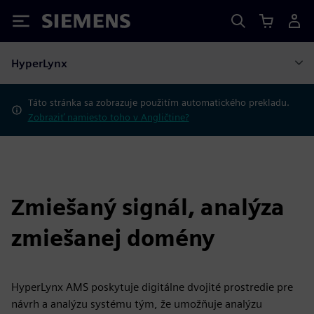
Siemens
HyperLynx
Táto stránka sa zobrazuje použitím automatického prekladu.
Zobraziť namiesto toho v Angličtine?
Zmiešaný signál, analýza
zmiešanej domény
HyperLynx AMS poskytuje digitálne dvojité prostredie pre
návrh a analýzu systému tým, že umožňuje analýzu