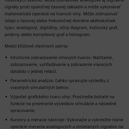
signály proti spoločnej časovej základni a môže vykonávať
matematické operácie na tvaroch vlny. Môže zobrazovať
údaje o časovej alebo frekvenčnej doméne akéhokoľvek
typu: analógový, digitálny, očný diagram, kočovský graf,
polárny alebo komplexný graf a histogram.
Medzi kľúčové vlastnosti patria:
Intuitívne zobrazovanie vlnových tvarov: Načítanie,
zobrazovanie, vyhľadávanie a zobrazenie viacerých
databáz v jednej relácii.
Parametrická analýza: Ľahko spravujte výsledky z
viacerých simulačných behov.
Výpočet grafického tvaru vlny: Prostredie bohaté na
funkcie na prezeranie výsledkov simulácie a následné
spracovanie.
Kurzory a meracie nástroje: Vykonajte a vykreslite rôzne
operácie merania analógových a zmiešaných signálov na