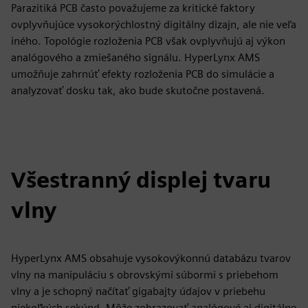
Parazitiká PCB často považujeme za kritické faktory
ovplyvňujúce vysokorýchlostný digitálny dizajn, ale nie veľa
iného. Topológie rozloženia PCB však ovplyvňujú aj výkon
analógového a zmiešaného signálu. HyperLynx AMS
umožňuje zahrnúť efekty rozloženia PCB do simulácie a
analyzovať dosku tak, ako bude skutočne postavená.
Všestranný displej tvaru
vlny
HyperLynx AMS obsahuje vysokovýkonnú databázu tvarov
vlny na manipuláciu s obrovskými súbormi s priebehom
vlny a je schopný načítať gigabajty údajov v priebehu
niekoľkých sekúnd. Môže zobrazovať analógové aj digitálne