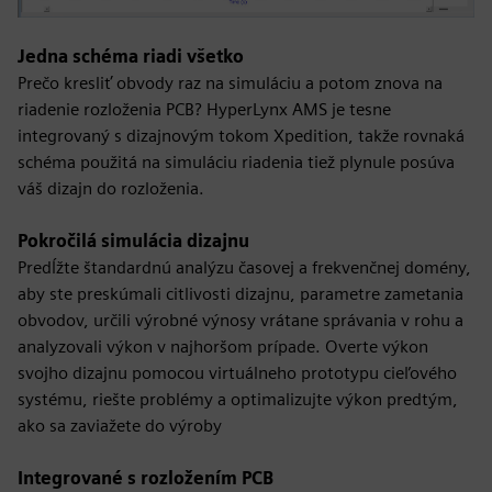
Jedna schéma riadi všetko
Prečo kresliť obvody raz na simuláciu a potom znova na
riadenie rozloženia PCB? HyperLynx AMS je tesne
integrovaný s dizajnovým tokom Xpedition, takže rovnaká
schéma použitá na simuláciu riadenia tiež plynule posúva
váš dizajn do rozloženia.
Pokročilá simulácia dizajnu
Predĺžte štandardnú analýzu časovej a frekvenčnej domény,
aby ste preskúmali citlivosti dizajnu, parametre zametania
obvodov, určili výrobné výnosy vrátane správania v rohu a
analyzovali výkon v najhoršom prípade. Overte výkon
svojho dizajnu pomocou virtuálneho prototypu cieľového
systému, riešte problémy a optimalizujte výkon predtým,
ako sa zaviažete do výroby
Integrované s rozložením PCB