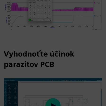
Vyhodnoťte účinok
parazitov PCB