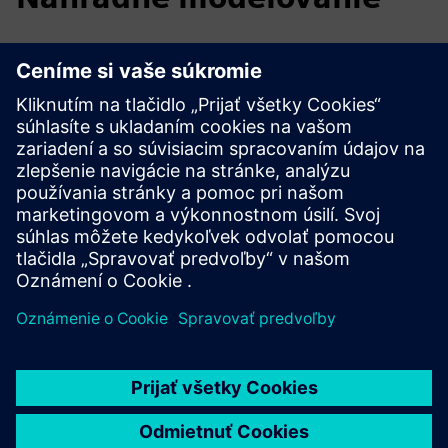
V niektorých aplikáciách nestačí jednoduché vykonávanie
simulačných experimentov a nájdenie optimálnych
konfigurácií, pretože cieľom je vedieť, ako sa dizajn správa
v miliónoch prípadov. Napríklad, akonáhle je dizajn
optimalizovaný, používateľ môže chcieť predpovedať
výrobný výnos na milióny jednotiek. V tomto prípade sú