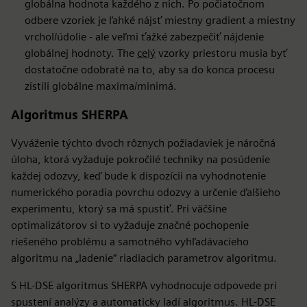
globálna hodnota každého z nich. Po počiatočnom
odbere vzoriek je ľahké nájsť miestny gradient a miestny
vrchol/údolie - ale veľmi ťažké zabezpečiť nájdenie
globálnej hodnoty. The
celý
vzorky priestoru musia byť
dostatočne odobraté na to, aby sa do konca procesu
zistili globálne maxima/minimá.
Algoritmus SHERPA
Vyváženie týchto dvoch rôznych požiadaviek je náročná
úloha, ktorá vyžaduje pokročilé techniky na posúdenie
každej odozvy, keď bude k dispozícii na vyhodnotenie
numerického poradia povrchu odozvy a určenie ďalšieho
experimentu, ktorý sa má spustiť. Pri väčšine
optimalizátorov si to vyžaduje značné pochopenie
riešeného problému a samotného vyhľadávacieho
algoritmu na „ladenie“ riadiacich parametrov algoritmu.
S HL-DSE algoritmus SHERPA vyhodnocuje odpovede pri
spustení analýzy a automaticky ladí algoritmus. HL-DSE