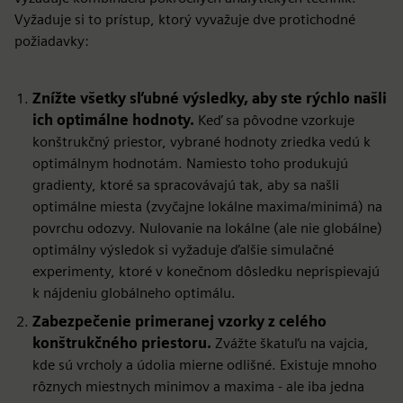
Vyžaduje si to prístup, ktorý vyvažuje dve protichodné
požiadavky:
Znížte všetky sľubné výsledky, aby ste rýchlo našli
ich optimálne hodnoty.
Keď sa pôvodne vzorkuje
konštrukčný priestor, vybrané hodnoty zriedka vedú k
optimálnym hodnotám. Namiesto toho produkujú
gradienty, ktoré sa spracovávajú tak, aby sa našli
optimálne miesta (zvyčajne lokálne maxima/minimá) na
povrchu odozvy. Nulovanie na lokálne (ale nie globálne)
optimálny výsledok si vyžaduje ďalšie simulačné
experimenty, ktoré v konečnom dôsledku neprispievajú
k nájdeniu globálneho optimálu.
Zabezpečenie primeranej vzorky z celého
konštrukčného priestoru.
Zvážte škatuľu na vajcia,
kde sú vrcholy a údolia mierne odlišné. Existuje mnoho
rôznych miestnych minimov a maxima - ale iba jedna