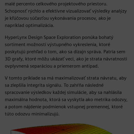
malé percento celkového projektového priestoru.
Schopnosť rýchlo a efektívne vizualizovať výsledky analýzy
je kľúčovou súčasťou vykonávania procesov, ako je
napríklad optimalizácia.
HyperLynx Design Space Exploration ponúka bohatý
sortiment možností výstupného vykreslenia, ktoré
poskytujú prehľad o tom, ako sa dizajn správa. Patria sem
3D grafy, ktoré môžu ukázať veci, ako je strata návratnosti
ovplyvnená separáciou a priemerom antipad.
V tomto príklade sa má maximalizovať strata návratu, aby
sa zlepšila integrita signálu. To zahŕňa následné
spracovanie výsledkov každej simulácie, aby sa nahlásila
maximálna hodnota, ktorá sa vyskytla ako metrika odozvy,
a potom nájdenie podmienok vstupnej premennej, ktoré
túto odozvu minimalizujú.