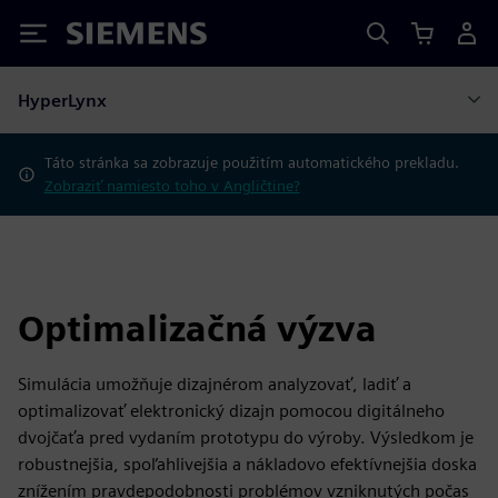
Siemens
HyperLynx
Táto stránka sa zobrazuje použitím automatického prekladu.
Zobraziť namiesto toho v Angličtine?
Optimalizačná výzva
Simulácia umožňuje dizajnérom analyzovať, ladiť a
optimalizovať elektronický dizajn pomocou digitálneho
dvojčaťa pred vydaním prototypu do výroby. Výsledkom je
robustnejšia, spoľahlivejšia a nákladovo efektívnejšia doska
znížením pravdepodobnosti problémov vzniknutých počas