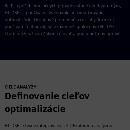
Keď sa počet simulačných prípadov stane neudržateľným,
HL-DSE sa používa na vykonanie automatizovanej
optimalizácie. Dizajnové premenné a rozsahy, ktoré už
používateľ definoval, sú oznámené spoločnosti HL-DSE,
ktoré môže užívateľ skontrolovať a podľa potreby upraviť.
CIELE ANALÝZY
Definovanie cieľov
optimalizácie
HL-DSE je tesne integrovaný s 3D Explorer a analýzou