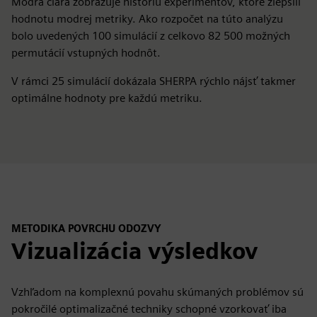
Modrá čiara zobrazuje históriu experimentov, ktoré zlepšili
hodnotu modrej metriky. Ako rozpočet na túto analýzu
bolo uvedených 100 simulácií z celkovo 82 500 možných
permutácií vstupných hodnôt.
V rámci 25 simulácií dokázala SHERPA rýchlo nájsť takmer
optimálne hodnoty pre každú metriku.
METODIKA POVRCHU ODOZVY
Vizualizácia výsledkov
Vzhľadom na komplexnú povahu skúmaných problémov sú
pokročilé optimalizačné techniky schopné vzorkovať iba