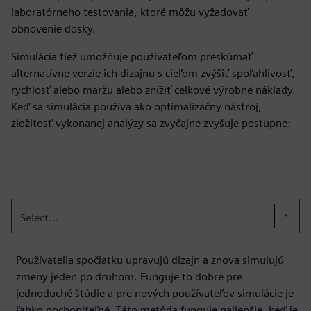
laboratórneho testovania, ktoré môžu vyžadovať
obnovenie dosky.
Simulácia tiež umožňuje používateľom preskúmať
alternatívne verzie ich dizajnu s cieľom zvýšiť spoľahlivosť,
rýchlosť alebo maržu alebo znížiť celkové výrobné náklady.
Keď sa simulácia používa ako optimalizačný nástroj,
zložitosť vykonanej analýzy sa zvyčajne zvyšuje postupne:
Select...
Používatelia spočiatku upravujú dizajn a znova simulujú
zmeny jeden po druhom. Funguje to dobre pre
jednoduché štúdie a pre nových používateľov simulácie je
ľahko pochopiteľné. Táto metóda funguje najlepšie, keď je