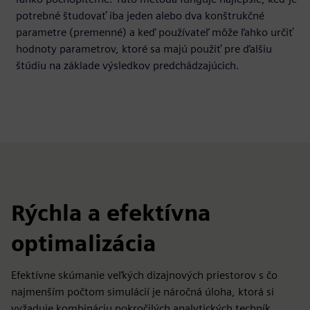
potrebné študovať iba jeden alebo dva konštrukčné
parametre (premenné) a keď používateľ môže ľahko určiť
hodnoty parametrov, ktoré sa majú použiť pre ďalšiu
štúdiu na základe výsledkov predchádzajúcich.
Rýchla a efektívna
optimalizácia
Efektívne skúmanie veľkých dizajnových priestorov s čo
najmenším počtom simulácií je náročná úloha, ktorá si
vyžaduje kombináciu pokročilých analytických techník.