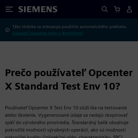
Siemens
Táto stránka sa zobrazuje použitím automatického prekladu.
Zobraziť namiesto toho v Angličtine?
Prečo používateľ Opcenter
X Standard Test Env 10?
Používateľ Opcenter X Test Env 10 slúži iba na testovanie
alebo školenie. Vygenerované údaje sa nedajú skopírovať
späť do výrobného prostredia. Štandardný balík obsahuje
pokročilé možnosti výrobných operácií, ako sú možnosti
pokročilej kvality (inšpekčný plán, charakteristiky, SPC),