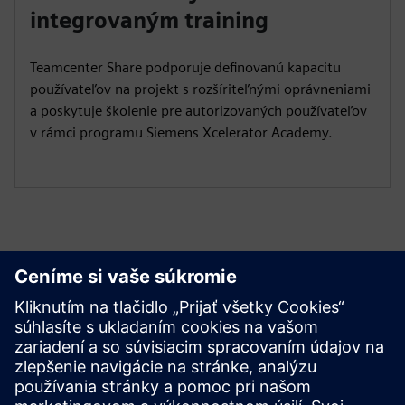
integrovaným training
Teamcenter Share podporuje definovanú kapacitu
používateľov na projekt s rozšíriteľnými oprávneniami
a poskytuje školenie pre autorizovaných používateľov
v rámci programu Siemens Xcelerator Academy.
Začnite