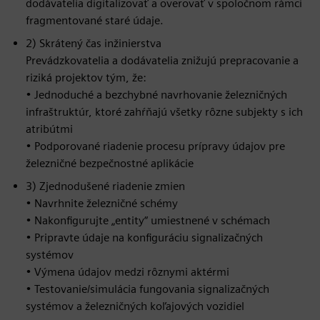
dodávatelia digitalizovať a overovať v spoločnom rámci
fragmentované staré údaje.
2) Skrátený čas inžinierstva
Prevádzkovatelia a dodávatelia znižujú prepracovanie a
riziká projektov tým, že:
• Jednoduché a bezchybné navrhovanie železničných
infraštruktúr, ktoré zahŕňajú všetky rôzne subjekty s ich
atribútmi
• Podporované riadenie procesu prípravy údajov pre
železničné bezpečnostné aplikácie
3) Zjednodušené riadenie zmien
• Navrhnite železničné schémy
• Nakonfigurujte „entity“ umiestnené v schémach
• Pripravte údaje na konfiguráciu signalizačných
systémov
• Výmena údajov medzi rôznymi aktérmi
• Testovanie/simulácia fungovania signalizačných
systémov a železničných koľajových vozidiel