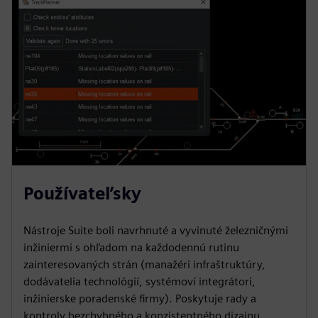
Používateľsky
Nástroje Suite boli navrhnuté a vyvinuté železničnými
inžiniermi s ohľadom na každodennú rutinu
zainteresovaných strán (manažéri infraštruktúry,
dodávatelia technológií, systémoví integrátori,
inžinierske poradenské firmy). Poskytuje rady a
kontroly bezchybného a konzistentného dizajnu.