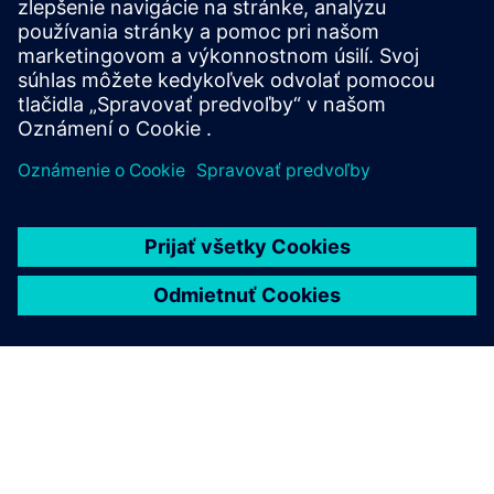
• Navrhnite železničné schémy
• Príprava údajov
• Výmena údajov medzi rôznymi aktérmi
• Testovanie/simulácia