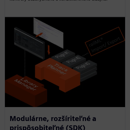
Modulárne, rozšíriteľné a
prispôsobiteľné (SDK)