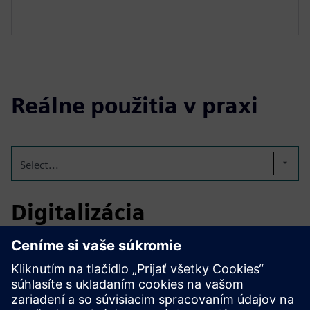
Reálne použitia v praxi
Select...
Digitalizácia
Zainteresované strany (IM, dodávatelia technológií,
systémoví integrátori, inžinierske poradenské firmy)
používajú rôzne (často vlastné) nástroje a formáty údajov
(často proprietárne) na: