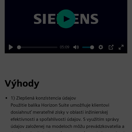
Play
05:09
Play
Mute
Settings
PIP
Enter
fulls
Výhody
1) Zlepšená konzistencia údajov
Použitie balíka Horizon Suite umožňuje klientovi
dosiahnuť merateľné zisky v oblasti inžinierskej
efektívnosti a spoľahlivosti údajov. S využitím správy
údajov založenej na modeloch môžu prevádzkovatelia a