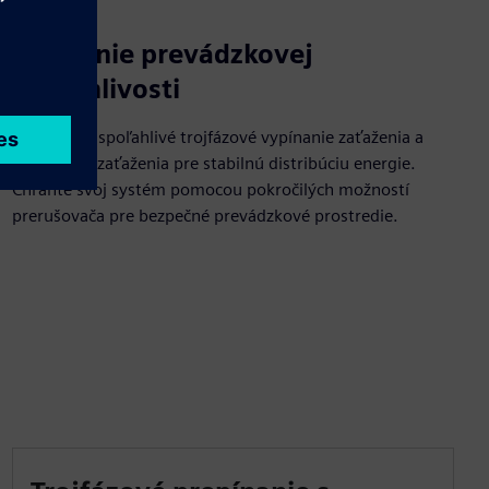
Zlepšenie prevádzkovej
spoľahlivosti
Dosiahnite spoľahlivé trojfázové vypínanie zaťaženia a
prerušenie zaťaženia pre stabilnú distribúciu energie.
Chráňte svoj systém pomocou pokročilých možností
prerušovača pre bezpečné prevádzkové prostredie.