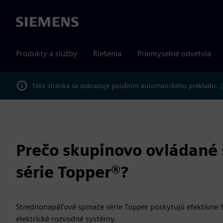
Siemens
Produkty a služby
Riešenia
Priemyselné odvetvia
Táto stránka sa zobrazuje použitím automatického prekladu.
Z
Prečo skupinovo ovládané
série Topper®?
Strednonapäťové spínače série Topper poskytujú efektívne t
elektrické rozvodné systémy.