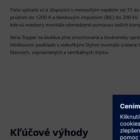
Tieto spínače sú k dispozícii s menovitým napätím od 15 do
prúdom do 1200 A a bleskovým impulzom (BIL) do 200 kV. Ri
kde sú medzery montáže obmedzené pomocou našich komp
Séria Topper sa dodáva plne zmontovaná a továrensky upr
hliníkovom podklade s niekoľkými štýlmi montáže vrátane t
fázových, vzpriamených a vertikálnych štýlov.
Kľúčové výhody