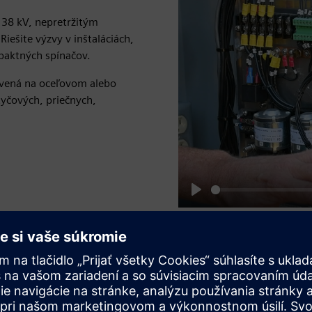
 38 kV, nepretržitým
ešite výzvy v inštaláciách,
aktných spínačov.
avená na oceľovom alebo
yčových, priečnych,
Play