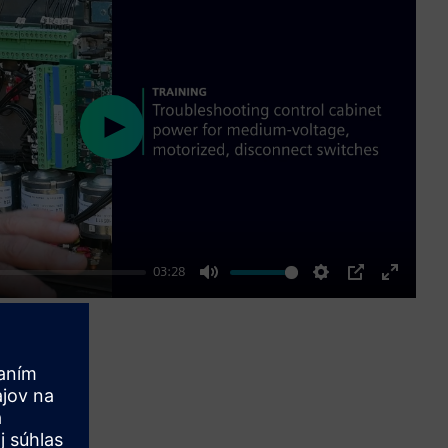
Play
03:28
Mute
Settings
PIP
Enter
fullscre