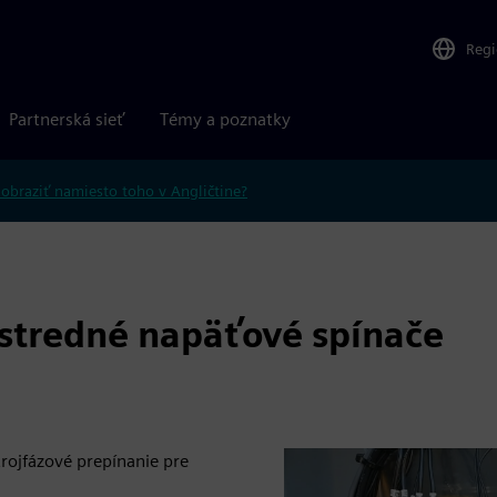
Reg
Partnerská sieť
Témy a poznatky
obraziť namiesto toho v Angličtine?
 stredné napäťové spínače
rojfázové prepínanie pre