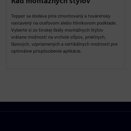
Rad montážnych štýlov
Topper sa dodáva plne zmontovaný a továrensky
nastavený na oceľovom alebo hliníkovom podklade.
Vyberte si zo širokej škály montážnych štýlov
vrátane možností na vrchole stĺpov, priečnych,
fázových, vzpriamených a vertikálnych možností pre
optimálne prispôsobenie aplikácie.