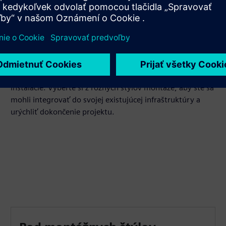
Zjednodušenie inštalácie a
nastavenia
Prijímajte spínače plne zmontované a upravené do
výroby, aby sa minimalizovala práca na mieste a čas
inštalácie. Vyberte si z rôznych štýlov montáže, aby ste sa
mohli integrovať do svojej existujúcej infraštruktúry a
urýchliť dokončenie projektu.