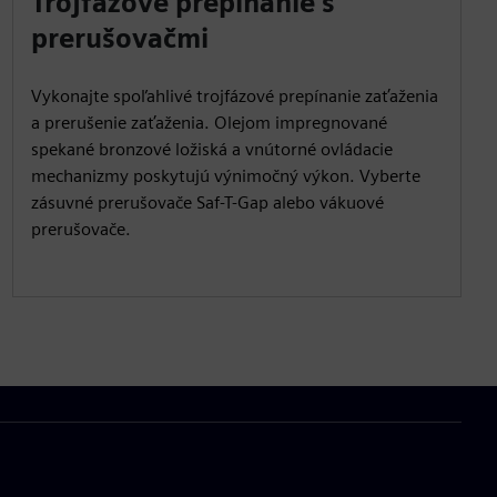
Trojfázové prepínanie s
prerušovačmi
Vykonajte spoľahlivé trojfázové prepínanie zaťaženia
a prerušenie zaťaženia. Olejom impregnované
spekané bronzové ložiská a vnútorné ovládacie
mechanizmy poskytujú výnimočný výkon. Vyberte
zásuvné prerušovače Saf-T-Gap alebo vákuové
prerušovače.