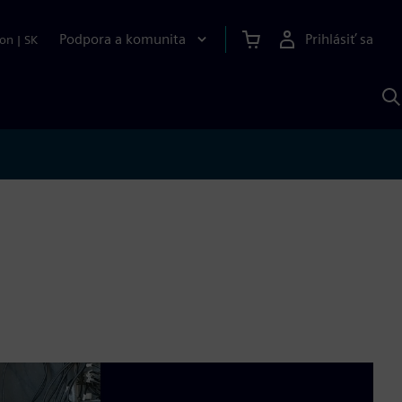
Podpora a komunita
Prihlásiť sa
ion
|
SK
V
p
S