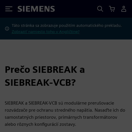
Siemens
Táto stránka sa zobrazuje použitím automatického prekladu.
Zobraziť namiesto toho v Angličtine?
Prečo SIEBREAK a
SIEBREAK-VCB?
SIEBREAK a SIEBREAK-VCB sú modulárne prerušovacie
rozvádzače pre ochranu stredného napätia. Nasaďte ich do
samostatných priestorov, primárnych transformátorov
alebo rôznych konfigurácií zostavy.