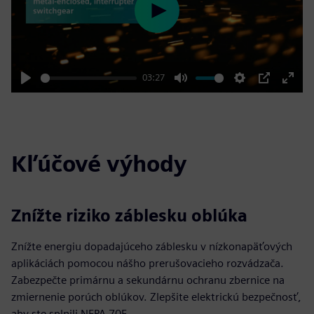
Play
03:27
Play
Mute
Settings
PIP
Enter
fulls
Kľúčové výhody
Znížte riziko záblesku oblúka
Znížte energiu dopadajúceho záblesku v nízkonapäťových
aplikáciách pomocou nášho prerušovacieho rozvádzača.
Zabezpečte primárnu a sekundárnu ochranu zbernice na
zmiernenie porúch oblúkov. Zlepšite elektrickú bezpečnosť,
aby ste splnili NFPA 70E.