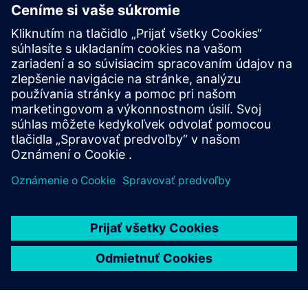
Na stiahnutie
Návod na použitie SIEBREAK a SIEBREAK-VCB (angličtina)
Redukcia energie blesku oblúka — brožúra SIEBREAK-
VCB
Leták SIEBREAK