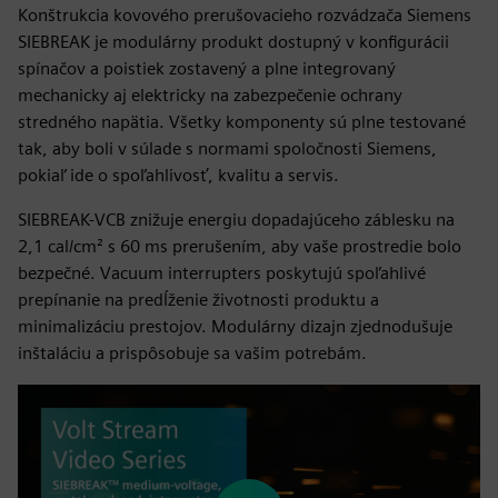
Konštrukcia kovového prerušovacieho rozvádzača Siemens
SIEBREAK je modulárny produkt dostupný v konfigurácii
spínačov a poistiek zostavený a plne integrovaný
mechanicky aj elektricky na zabezpečenie ochrany
stredného napätia. Všetky komponenty sú plne testované
tak, aby boli v súlade s normami spoločnosti Siemens,
pokiaľ ide o spoľahlivosť, kvalitu a servis.
SIEBREAK-VCB znižuje energiu dopadajúceho záblesku na
2,1 cal/cm² s 60 ms prerušením, aby vaše prostredie bolo
bezpečné. Vacuum interrupters poskytujú spoľahlivé
prepínanie na predĺženie životnosti produktu a
minimalizáciu prestojov. Modulárny dizajn zjednodušuje
inštaláciu a prispôsobuje sa vašim potrebám.