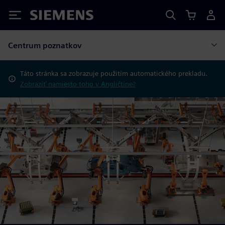
Siemens
Centrum poznatkov
Táto stránka sa zobrazuje použitím automatického prekladu.
Zobraziť namiesto toho v Angličtine?